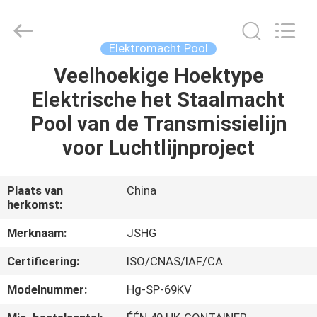
Jiangsu
hongguang
steel
pole
co.,ltd.
Elektromacht Pool
All
Rights
Reserved.
Veelhoekige Hoektype
HUIS
Elektrische het Staalmacht
PRODUCTEN
Pool van de Transmissielijn
voor Luchtlijnproject
VIDEOS
Plaats van
China
herkomst:
VR-
SHOW
Merknaam:
JSHG
Certificering:
ISO/CNAS/IAF/CA
ONGEVEER
Modelnummer:
Hg-SP-69KV
ONS