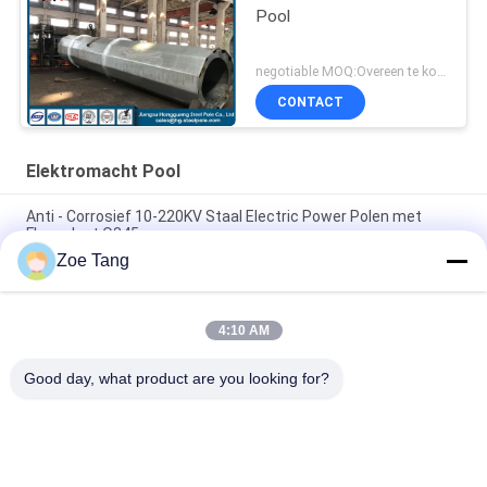
Pool
negotiable MOQ:Overeen te komen
CONTACT
Elektromacht Pool
Anti - Corrosief 10-220KV Staal Electric Power Polen met
Flensplaat Q345
Zoe Tang
Verbindingstype van de staalflens Elektromacht Pool,
Gegalvaniseerde Pool met Ankerbout
4:10 AM
Luchttransmissie Pool, Roestvrij staal Tubulaire Pool voor het
Project van de Distributielijn
Good day, what product are you looking for?
populaire categorieën
Alle