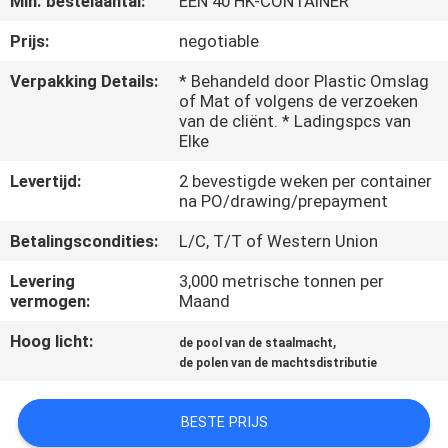
Min. bestelaantal:
ÉÉN 40 HK-CONTAINER
FABRIEKSREIS
Prijs:
negotiable
Verpakking Details:
* Behandeld door Plastic Omslag
of Mat of volgens de verzoeken
KWALITEITSCONTROLE
van de cliënt. * Ladingspcs van
Elke
CONTACTEER
Levertijd:
2 bevestigde weken per container
ONS
na PO/drawing/prepayment
Betalingscondities:
L/C, T/T of Western Union
NIEUWS
Levering
3,000 metrische tonnen per
vermogen:
Maand
VERZOEK
Hoog licht:
,
de pool van de staalmacht
OM EEN
de polen van de machtsdistributie
CITAAT
BESTE PRIJS