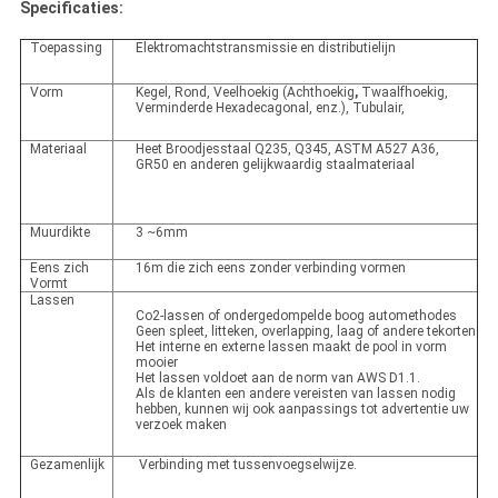
Specificaties:
Toepassing
Elektromachtstransmissie en distributielijn
Vorm
Kegel, Rond, Veelhoekig (Achthoekig
,
Twaalfhoekig,
Verminderde Hexadecagonal, enz.), Tubulair,
Materiaal
Heet Broodjesstaal Q235, Q345, ASTM A527 A36,
GR50 en anderen gelijkwaardig staalmateriaal
Muurdikte
3 ~6mm
Eens zich
16m die zich eens zonder verbinding vormen
Vormt
Lassen
Co2-lassen of ondergedompelde boog automethodes
Geen spleet, litteken, overlapping, laag of andere tekorten
Het interne en externe lassen maakt de pool in vorm
mooier
Het lassen voldoet aan de norm van AWS D1.1.
Als de klanten een andere vereisten van lassen nodig
hebben, kunnen wij ook aanpassings tot advertentie uw
verzoek maken
Gezamenlijk
Verbinding met tussenvoegselwijze.