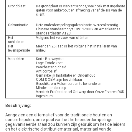
Grondplaat
De grondplaat is vierkant/ronde/Veelhoek met ingelaste
gaten voor ankerbout en afmeting vanaf de eis van de
cliënt.
Galvanisatie
Hete onderdompelingsgalvanisatie overeenkomstig
Chinese standaardgb/t 13912-2002 en Amerikaanse
standaardastm A123.
Het
Volgens het verzoek van cliënten
schilderen
Het
Meer dan 25 jaar, is het volgens het installeren van
levensperiode
milieu
Voordelen
Korte Bouwcyclus
Lage Totale kost
Weerbestendigheid
Anticorrosief
Gemakkelijk Installatie en Onderhoud
ODM & OEM zijn beschikbaar
Geschikt om Volumeorden te behandelen
Minder Landberoep
Verstrek Professioneel Ontwerp door Onze Ervaren R&D-
Ingenieurs
Beschrijving:
Aangezien een alternatief voor de traditionele houten en
concrete polen, onze pool van het hete onderdompelings
gegalvaniseerde staal zou kunnen zijn gebruik om het de leiders
en het elektrische distributiemateriaal, materiaal van de