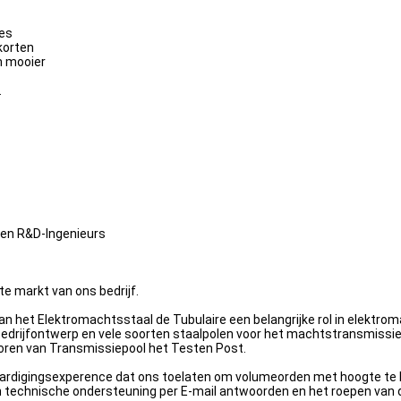
es
korten
 mooier
.
n R&D-Ingenieurs
te markt van ons bedrijf.
 het Elektromachtsstaal de Tubulaire een belangrijke rol in elektrom
edrijfontwerp en vele soorten staalpolen voor het machtstransmissie
Toren van Transmissiepool het Testen Post.
vaardigingsexperence dat ons toelaten om volumeorden met hoogte te b
en technische ondersteuning per E-mail antwoorden en het roepen van 