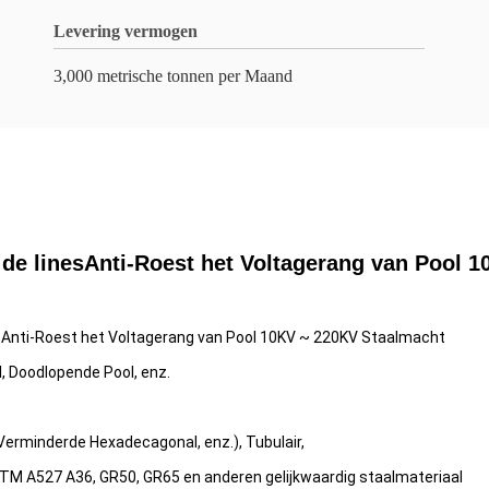
Levering vermogen
3,000 metrische tonnen per Maand
 de linesAnti-Roest het Voltagerang van Pool 
esAnti-Roest het Voltagerang van Pool 10KV ~ 220KV Staalmacht
l, Doodlopende Pool, enz.
Verminderde Hexadecagonal, enz.), Tubulair,
STM A527 A36, GR50, GR65 en anderen gelijkwaardig staalmateriaal