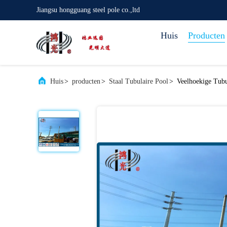
Jiangsu hongguang steel pole co.,ltd
Huis
Producten
Huis
>
producten
>
Staal Tubulaire Pool
>
Veelhoekige Tubu