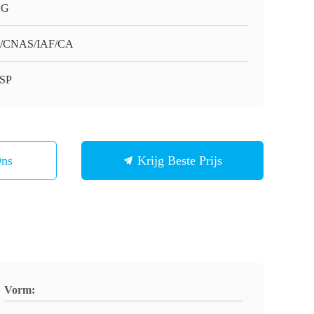
HG
O/CNAS/IAF/CA
SP
Ons
Krijg Beste Prijs
Vorm: