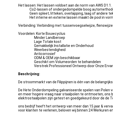
Het lassen: Het lassen voldoet aan de norm van AWS D1.1.
Co2-lassen of ondergedompelde boog automethod
Geen spleet, litteken, overlapping, laag of andere te
Het interne en externe lassen maakt de pool in vorm
Verbinding: Verbinding met tussenvoegselwijze, flenswijze
Voordelen: Korte Bouwcyclus
Minder Landberoep
Lage Totale kost
Gemakkelijk Installatie en Onderhoud
Weerbestendigheid
Anticorrosief
ODM & OEM zijn beschikbaar
Geschikt om Volumeorden te behandelen
Verstrek Professioneel Ontwerp door Onze Ervare
Beschrijving:
De stroommarkt van de Filippijnen is één van de belangrijks
De Hete Onderdompeling galvaniseerde spelen van Polen van
en meer hogere vraag naar staalpolen te ontmoeten, ons b
elektrostaalpolen zijn getest en goedgekeurd door de de 
ons bedrijf heeft het ontwerp van meer dan 15 jaar & ver
voor klanten te verlenen, beloven wij binnen 24 Werkuren 