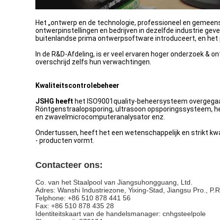
Het „ontwerp en de technologie, professioneel en gemeens
ontwerpinstellingen en bedrijven in dezelfde industrie ge
buitenlandse prima ontwerpsoftware introduceert, en het p
In de R&D-Afdeling, is er veel ervaren hoger onderzoek & 
overschrijd zelfs hun verwachtingen.
Kwaliteitscontrolebeheer
JSHG heeft
het ISO9001quality-beheersysteem overgegaan.
Röntgenstraalopsporing, ultrasoon opsporingssysteem, he
en zwavelmicrocomputeranalysator enz.
Ondertussen, heeft het een wetenschappelijk en strikt kw
- producten vormt.
Contacteer ons:
Co. van het Staalpool van Jiangsuhongguang, Ltd.
Adres: Wanshi Industriezone, Yixing-Stad, Jiangsu Pro., P.
Telphone: +86 510 878 441 56
Fax: +86 510 878 435 28
Identiteitskaart van de handelsmanager: cnhgsteelpole