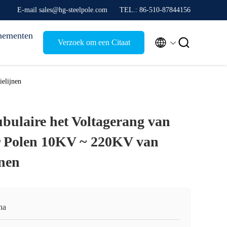
E-mail sales@hg-steelpole.com
TEL.: 86-510-87844156
nementen


Verzoek om een Citaat
elijnen
ubulaire het Voltagerang van
r Polen 10KV ~ 220KV van
jnen
na