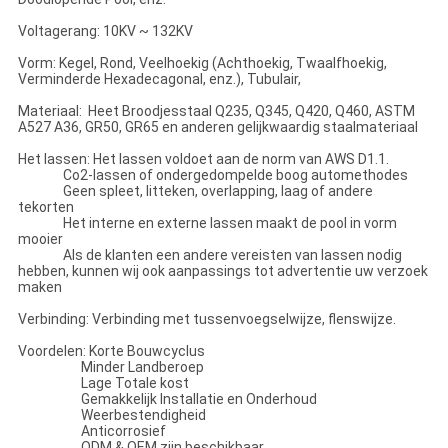
Voltagerang: 10KV ~ 132KV
Vorm: Kegel, Rond, Veelhoekig (Achthoekig, Twaalfhoekig,
Verminderde Hexadecagonal, enz.), Tubulair,
Materiaal: Heet Broodjesstaal Q235, Q345, Q420, Q460, ASTM
A527 A36, GR50, GR65 en anderen gelijkwaardig staalmateriaal
Het lassen: Het lassen voldoet aan de norm van AWS D1.1.
Co2-lassen of ondergedompelde boog automethodes
Geen spleet, litteken, overlapping, laag of andere
tekorten
Het interne en externe lassen maakt de pool in vorm
mooier
Als de klanten een andere vereisten van lassen nodig
hebben, kunnen wij ook aanpassings tot advertentie uw verzoek
maken
Verbinding: Verbinding met tussenvoegselwijze, flenswijze.
Voordelen: Korte Bouwcyclus
Minder Landberoep
Lage Totale kost
Gemakkelijk Installatie en Onderhoud
Weerbestendigheid
Anticorrosief
ODM & OEM zijn beschikbaar