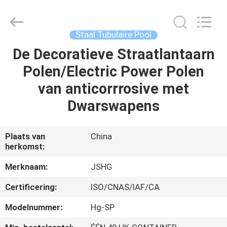
Jiangsu
hongguang
steel
pole
co.,ltd.
Staal Tubulaire Pool
All
Rights
Reserved.
De Decoratieve Straatlantaarn
HUIS
Polen/Electric Power Polen
PRODUCTEN
van anticorrrosive met
Dwarswapens
VIDEOS
Plaats van
China
herkomst:
VR-
SHOW
Merknaam:
JSHG
Certificering:
ISO/CNAS/IAF/CA
ONGEVEER
Modelnummer:
Hg-SP
ONS