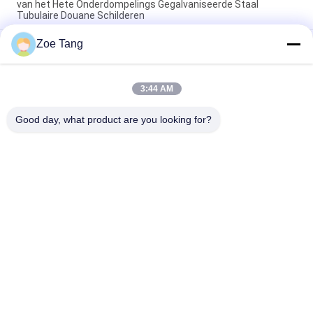
van het Hete Onderdompelings Gegalvaniseerde Staal
Tubulaire Douane Schilderen
Zoe Tang
De hete Superieure Hop Onderdompeling Gegalvaniseerde
Polen van het Broodjesstaal/Tubulaire Staaltoren
Van het de Torenstaal van de hete Onderdompelings de
3:44 AM
Gegalvaniseerde Macht Verbinding van Pool Tubulaire met
Flenswijze
Good day, what product are you looking for?
populaire categorieën
Alle
Staal Tubulaire Pool
Elektromacht Pool
Machtstransmissie 
Gegalvaniseerd 
Polen
Staal Pool
Staal Elektrische 
De Structuren Van 
Pool
Het 
Hulpkantoorstaal