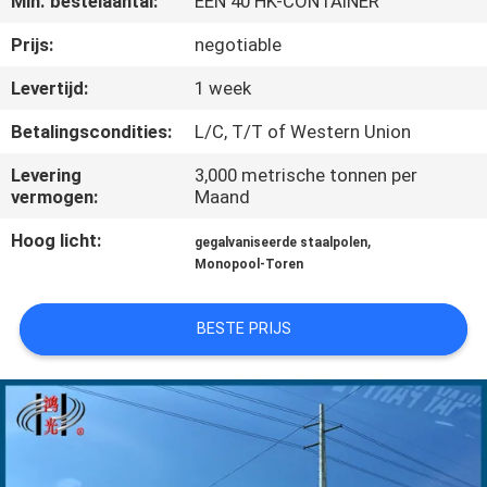
Min. bestelaantal:
ÉÉN 40 HK-CONTAINER
FABRIEKSREIS
Prijs:
negotiable
Levertijd:
1 week
KWALITEITSCONTROLE
Betalingscondities:
L/C, T/T of Western Union
Levering
3,000 metrische tonnen per
CONTACTEER
vermogen:
Maand
ONS
Hoog licht:
,
gegalvaniseerde staalpolen
Monopool-Toren
NIEUWS
BESTE PRIJS
VERZOEK
OM EEN
CITAAT