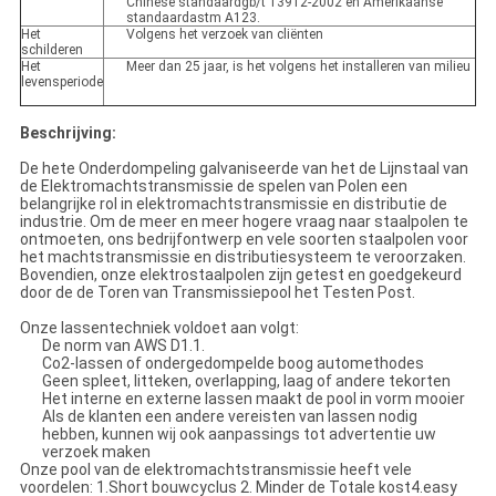
Chinese standaardgb/t 13912-2002 en Amerikaanse
standaardastm A123.
Het
Volgens het verzoek van cliënten
schilderen
Het
Meer dan 25 jaar, is het volgens het installeren van milieu
levensperiode
Beschrijving:
De hete Onderdompeling galvaniseerde van het de Lijnstaal van
de Elektromachtstransmissie de spelen van Polen een
belangrijke rol in elektromachtstransmissie en distributie de
industrie. Om de meer en meer hogere vraag naar staalpolen te
ontmoeten, ons bedrijfontwerp en vele soorten staalpolen voor
het machtstransmissie en distributiesysteem te veroorzaken.
Bovendien, onze elektrostaalpolen zijn getest en goedgekeurd
door de de Toren van Transmissiepool het Testen Post.
Onze lassentechniek voldoet aan volgt:
De norm van AWS D1.1.
Co2-lassen of ondergedompelde boog automethodes
Geen spleet, litteken, overlapping, laag of andere tekorten
Het interne en externe lassen maakt de pool in vorm mooier
Als de klanten een andere vereisten van lassen nodig
hebben, kunnen wij ook aanpassings tot advertentie uw
verzoek maken
Onze pool van de elektromachtstransmissie heeft vele
voordelen: 1.Short bouwcyclus 2. Minder de Totale kost4.easy