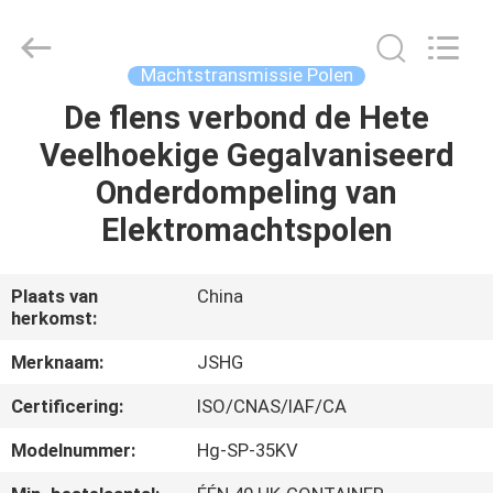
Jiangsu
hongguang
steel
pole
co.,ltd.
Machtstransmissie Polen
All
Rights
Reserved.
De flens verbond de Hete
HUIS
Veelhoekige Gegalvaniseerd
PRODUCTEN
Onderdompeling van
Elektromachtspolen
VIDEOS
Plaats van
China
herkomst:
VR-
SHOW
Merknaam:
JSHG
Certificering:
ISO/CNAS/IAF/CA
ONGEVEER
Modelnummer:
Hg-SP-35KV
ONS