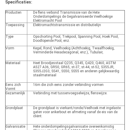
Specificaties:
Producten
De flens verbond Transmissie van de Hete
Onderdompelings de Gegalvaniseerde Veelhoekige
Elektromacht Pool
Toepassing
Elektromachtstransmissie en distributielijn
Type
Opschorting Pool, Trekpool, Spanning Pool, Hoek Pool,
Doodlopende Pool, enz.
Vorm
Kegel, Rond, Veelhoekig (Achthoekig, Twaalfhoekig,
Verminderde Hexadecagonal, enz.), Tubulair,
Materiaal
Heet Broodjesstaal Q235, Q345, Q420, Q460, ASTM
A527 A36, GR50, GR65, st-37, st-44, st-52, S355JR,
S355J2G3, SS41, SS50, SS55 en anderen gelijkwaardig
staalmateriaal
Eens zich
16m die zich eens zonder verbinding vormen
Vormt
Gezamenlijk
Verbinding met tussenvoegselwijze, flenswijze.
Grondplaat
De grondplaat is vierkant/ronde/Veelhoek met ingelaste
gaten voor ankerbout en afmeting vanaf de eis van de
cliënt.
Galvanisatie
Hete onderdompelingsgalvanisatie overeenkomstig