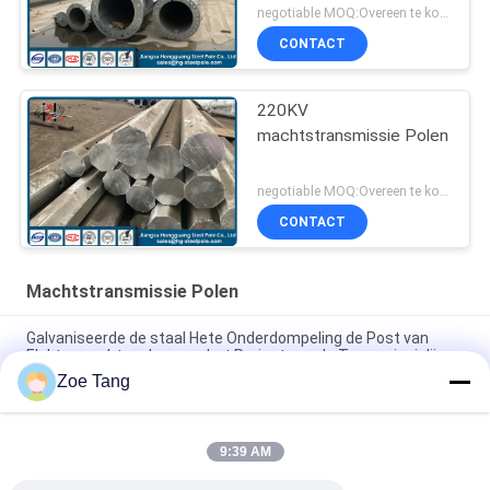
negotiable MOQ:Overeen te komen
CONTACT
220KV
machtstransmissie Polen
negotiable MOQ:Overeen te komen
CONTACT
Machtstransmissie Polen
Galvaniseerde de staal Hete Onderdompeling de Post van
Elektromachtspolen voor het Project van de Transmissielijn
Zoe Tang
Veelhoekige Tubulaire de Machtstransmissie Polen van het
Vormstaal met Douane het Schilderen
9:39 AM
15kv de machtstransmissie Polen galvaniseerde de
Elektrodienst Pool Met lange levensuur