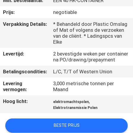
Min. bestelaantal:
ÉÉN 40 HK-CONTAINER
FABRIEKSREIS
Prijs:
negotiable
Verpakking Details:
* Behandeld door Plastic Omslag
of Mat of volgens de verzoeken
KWALITEITSCONTROLE
van de cliënt. * Ladingspcs van
Elke
CONTACTEER
Levertijd:
2 bevestigde weken per container
ONS
na PO/drawing/prepayment
Betalingscondities:
L/C, T/T of Western Union
NIEUWS
Levering
3,000 metrische tonnen per
vermogen:
Maand
VERZOEK
Hoog licht:
,
elektromachtspolen
OM EEN
Elektrotransmissie Polen
CITAAT
BESTE PRIJS