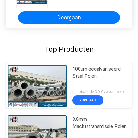
Onderdompeling van
Elektromachtspolen
Doorgaan
Top Producten
100um gegalvaniseerd
Staal Polen
negotiable MOQ:Overeen te komen
CONTACT
3.8mm
Machtstransmissie Polen