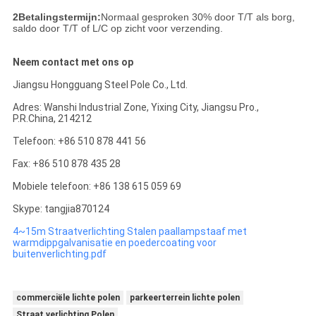
2Betalingstermijn:
Normaal gesproken 30% door T/T als borg,
saldo door T/T of L/C op zicht voor verzending.
Neem contact met ons op
Jiangsu Hongguang Steel Pole Co., Ltd.
Adres: Wanshi Industrial Zone, Yixing City, Jiangsu Pro.,
P.R.China, 214212
Telefoon: +86 510 878 441 56
Fax: +86 510 878 435 28
Mobiele telefoon: +86 138 615 059 69
Skype: tangjia870124
4~15m Straatverlichting Stalen paallampstaaf met
warmdippgalvanisatie en poedercoating voor
buitenverlichting.pdf
commerciële lichte polen
parkeerterrein lichte polen
Straat verlichting Polen