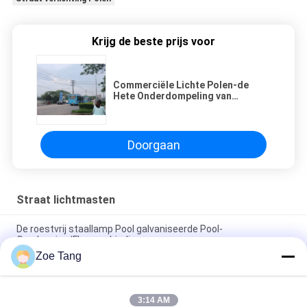
Krijg de beste prijs voor
Commerciële Lichte Polen-de
Hete Onderdompeling van
Straatlantaarnpolen Galvanisatie
en het Schilderen
Doorgaan
Straat lichtmasten
De roestvrij staallamp Pool galvaniseerde Pool-
Overlapping/Flensverbinding
Zoe Tang
Kies/de Dubbele van de Wapen Kegelstraatlantaarn Openlucht
Lichte Pool Inrichtingen van Polen uit
3:14 AM
De hete Onderdompeling galvaniseerde de Openluchtnorm