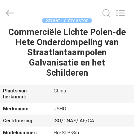
Jiangsu
hongguang
steel
pole
co.,ltd.
Straat lichtmasten
All
Rights
Reserved.
Commerciële Lichte Polen-de
HUIS
Hete Onderdompeling van
PRODUCTEN
Straatlantaarnpolen
Galvanisatie en het
VIDEOS
Schilderen
VR-
Plaats van
China
herkomst:
SHOW
Merknaam:
JSHG
ONGEVEER
Certificering:
ISO/CNAS/IAF/CA
ONS
Modelnummer:
Hg-SLP-8m