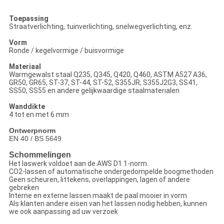
Toepassing
Straatverlichting, tuinverlichting, snelwegverlichting, enz.
Vorm
Ronde / kegelvormige / buisvormige
Materiaal
Warmgewalst staal Q235, Q345, Q420, Q460, ASTM A527 A36,
GR50, GR65, ST-37, ST-44, ST-52, S355JR, S355J2G3, SS41,
SS50, SS55 en andere gelijkwaardige staalmaterialen
Wanddikte
4 tot en met 6 mm
Ontwerpnorm
EN 40 / BS 5649
Schommelingen
Het laswerk voldoet aan de AWS D1.1-norm.
CO2-lassen of automatische ondergedompelde boogmethoden
Geen scheuren, littekens, overlappingen, lagen of andere
gebreken
Interne en externe lassen maakt de paal mooier in vorm
Als klanten andere eisen van het lassen nodig hebben, kunnen
we ook aanpassing ad uw verzoek