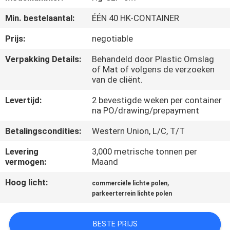
Min. bestelaantal:
ÉÉN 40 HK-CONTAINER
FABRIEKSREIS
Prijs:
negotiable
KWALITEITSCONTROLE
Verpakking Details:
Behandeld door Plastic Omslag
of Mat of volgens de verzoeken
van de cliënt.
CONTACTEER
Levertijd:
2 bevestigde weken per container
ONS
na PO/drawing/prepayment
Betalingscondities:
Western Union, L/C, T/T
NIEUWS
Levering
3,000 metrische tonnen per
vermogen:
Maand
VERZOEK
Hoog licht:
,
commerciële lichte polen
OM EEN
parkeerterrein lichte polen
CITAAT
BESTE PRIJS