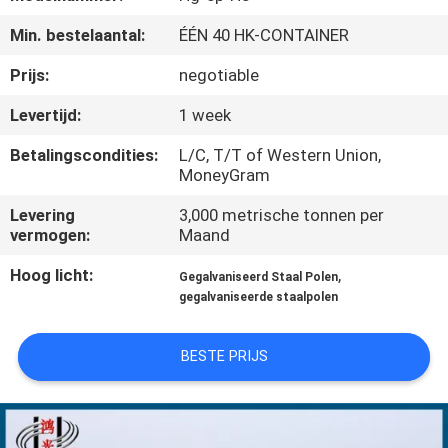
Min. bestelaantal:
ÉÉN 40 HK-CONTAINER
FABRIEKSREIS
Prijs:
negotiable
KWALITEITSCONTROLE
Levertijd:
1 week
Betalingscondities:
L/C, T/T of Western Union,
CONTACTEER
MoneyGram
ONS
Levering
3,000 metrische tonnen per
vermogen:
Maand
NIEUWS
Hoog licht:
,
Gegalvaniseerd Staal Polen
gegalvaniseerde staalpolen
VERZOEK
BESTE PRIJS
OM EEN
CITAAT