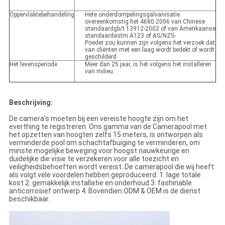
Oppervlaktebehandeling
Hete onderdompelingsgalvanisatie
overeenkomstig het 4680:2006 van Chinese
standaardgb/t 13912-2002 of van Amerikaanse
standaardastm A123 of AS/NZS-
Poeder zou kunnen zijn volgens het verzoek dat
van cliënten met een laag wordt bedekt of wordt
geschilderd
Het levensperiode
Meer dan 25 jaar, is het volgens het installeren
van milieu
Beschrijving:
De camera's moeten bij een vereiste hoogte zijn om het
everthing te registreren. Ons gamma van de Camerapool met
het opzetten van hoogten zelfs 15 meters, is ontworpen als
verminderde pool om schachtafbuiging te verminderen, om
minste mogelijke beweging voor hoogst nauwkeurige en
duidelijke die visie te verzekeren voor alle toezicht en
veiligheidsbehoeften wordt vereist. De camerapool die wij heeft
als volgt vele voordelen hebben geproduceerd: 1. lage totale
kost 2. gemakkelijk installatie en onderhoud 3. fashinable
anticorrosief ontwerp 4. Bovendien ODM & OEM is de dienst
beschikbaar.