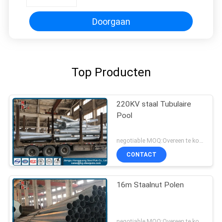
Verkeersmonitor van
Wapenkabeltelevisie
Doorgaan
Top Producten
220KV staal Tubulaire
Pool
negotiable MOQ:Overeen te komen
CONTACT
16m Staalnut Polen
negotiable MOQ:Overeen te komen