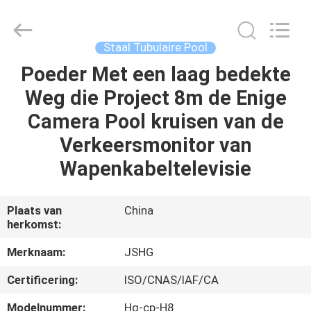
Jiangsu
hongguang
steel
pole
co.,ltd.
Staal Tubulaire Pool
All
Rights
Reserved.
Poeder Met een laag bedekte
HUIS
Weg die Project 8m de Enige
PRODUCTEN
Camera Pool kruisen van de
Verkeersmonitor van
VIDEOS
Wapenkabeltelevisie
VR-
Plaats van
China
herkomst:
SHOW
Merknaam:
JSHG
ONGEVEER
Certificering:
ISO/CNAS/IAF/CA
ONS
Modelnummer:
Hg-cp-H8