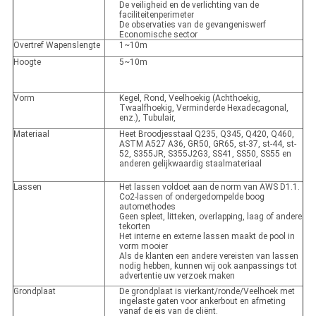
De veiligheid en de verlichting van de
faciliteitenperimeter
De observaties van de gevangeniswerf
Economische sector
Overtref Wapenslengte
1~10m
Hoogte
5~10m
Vorm
Kegel, Rond, Veelhoekig (Achthoekig,
Twaalfhoekig, Verminderde Hexadecagonal,
enz.), Tubulair,
Materiaal
Heet Broodjesstaal Q235, Q345, Q420, Q460,
ASTM A527 A36, GR50, GR65, st-37, st-44, st-
52, S355JR, S355J2G3, SS41, SS50, SS55 en
anderen gelijkwaardig staalmateriaal
Lassen
Het lassen voldoet aan de norm van AWS D1.1.
Co2-lassen of ondergedompelde boog
automethodes
Geen spleet, litteken, overlapping, laag of andere
tekorten
Het interne en externe lassen maakt de pool in
vorm mooier
Als de klanten een andere vereisten van lassen
nodig hebben, kunnen wij ook aanpassings tot
advertentie uw verzoek maken
Grondplaat
De grondplaat is vierkant/ronde/Veelhoek met
ingelaste gaten voor ankerbout en afmeting
vanaf de eis van de cliënt.