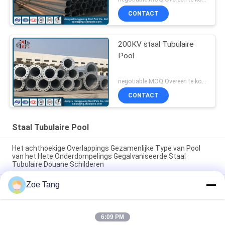
CONTACT
200KV staal Tubulaire
Pool
negotiable MOQ:Overeen te komen
CONTACT
Staal Tubulaire Pool
Het achthoekige Overlappings Gezamenlijke Type van Pool
van het Hete Onderdompelings Gegalvaniseerde Staal
Tubulaire Douane Schilderen
Zoe Tang
De hete Superieure Hop Onderdompeling Gegalvaniseerde
Polen van het Broodjesstaal/Tubulaire Staaltoren
Van het de Torenstaal van de hete Onderdompelings de
6:09 PM
Gegalvaniseerde Macht Verbinding van Pool Tubulaire met