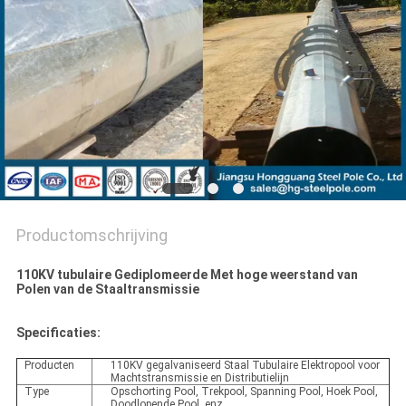
SITEMAP
PRIVACYBELEID
Productomschrijving
110KV tubulaire Gediplomeerde Met hoge weerstand van
Polen van de Staaltransmissie
Specificaties:
Producten
110KV gegalvaniseerd Staal Tubulaire Elektropool voor
Machtstransmissie en Distributielijn
Type
Opschorting Pool, Trekpool, Spanning Pool, Hoek Pool,
Doodlopende Pool, enz.