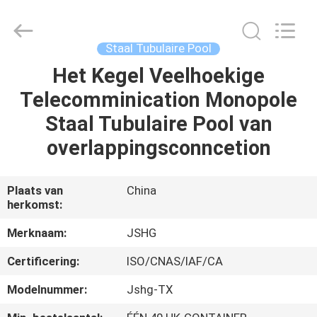
Jiangsu
hongguang
steel
pole
co.,ltd.
Staal Tubulaire Pool
All
Rights
Reserved.
Het Kegel Veelhoekige
HUIS
Telecomminication Monopole
PRODUCTEN
Staal Tubulaire Pool van
overlappingsconncetion
VIDEOS
Plaats van
China
herkomst:
VR-
SHOW
Merknaam:
JSHG
Certificering:
ISO/CNAS/IAF/CA
ONGEVEER
Modelnummer:
Jshg-TX
ONS