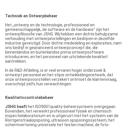
Techniek en Ontwerpbeheer
Het „ontwerp en de technologie, professioneel en
gemeenschappelijk, de software en de hardware“ zijn het
ontwerpfilosofie van JSHG. Wij hebben een dichte behulpzame
verhouding met ontwerpinstellingen en bedrijven in dezelfde
industrie gevestigd. Door dichte mededeling en exploraties, nam
ons bedrijf in geavanceerd ontwerpconcept die, die
binnenlandse en buitenlandse prima ontwerpsoftware
introduceren, en het personeel van uitstekende kwaliteit
aantrekken.
In de R&D-Afdeling, is er veel ervaren hoger onderzoek &
ontwerpt personeel en het stijve ontwikkelingsnetwerk, dat
onze ontwerpvoorstellen verzekert ontmoet de klantenvraag,
overschrijd zelfs hun verwachtingen.
Kwaliteitscontrolebeheer
JSHG heeft
het ISO9001quality-beheersysteem overgegaan.
Bovendien, het verwerkt professioneel fysiek en chemisch
inspectielaboratorium en is uitgerust met het systeem van de
Röntgenstraalopsporing, ultrasoon opsporingssysteem, het
schermvertoning universele het testen machine, de foto-