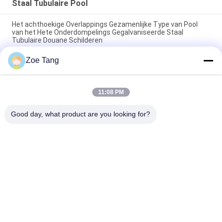
Staal Tubulaire Pool
Het achthoekige Overlappings Gezamenlijke Type van Pool
van het Hete Onderdompelings Gegalvaniseerde Staal
Tubulaire Douane Schilderen
Zoe Tang
De hete Superieure Hop Onderdompeling Gegalvaniseerde
Polen van het Broodjesstaal/Tubulaire Staaltoren
Van het de Torenstaal van de hete Onderdompelings de
11:08 PM
Gegalvaniseerde Macht Verbinding van Pool Tubulaire met
Flenswijze
Good day, what product are you looking for?
populaire categorieën
Alle
Staal Tubulaire Pool
Elektromacht Pool
Machtstransmissie 
Gegalvaniseerd 
Polen
Staal Pool
Staal Elektrische 
De Structuren Van 