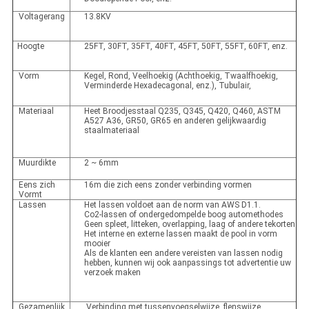
Voltagerang
13.8KV
Hoogte
25FT, 30FT, 35FT, 40FT, 45FT, 50FT, 55FT, 60FT, enz.
Vorm
Kegel, Rond, Veelhoekig (Achthoekig, Twaalfhoekig,
Verminderde Hexadecagonal, enz.), Tubulair,
Materiaal
Heet Broodjesstaal Q235, Q345, Q420, Q460, ASTM
A527 A36, GR50, GR65 en anderen gelijkwaardig
staalmateriaal
Muurdikte
2 ~ 6mm
Eens zich
16m die zich eens zonder verbinding vormen
Vormt
Lassen
Het lassen voldoet aan de norm van AWS D1.1.
Co2-lassen of ondergedompelde boog automethodes
Geen spleet, litteken, overlapping, laag of andere tekorten
Het interne en externe lassen maakt de pool in vorm
mooier
Als de klanten een andere vereisten van lassen nodig
hebben, kunnen wij ook aanpassings tot advertentie uw
verzoek maken
Gezamenlijk
Verbinding met tussenvoegselwijze, flenswijze.