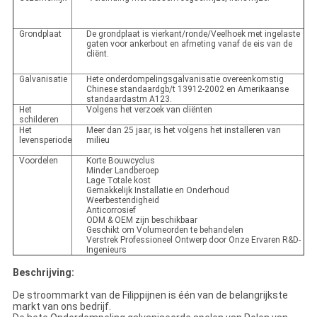
Grondplaat
De grondplaat is vierkant/ronde/Veelhoek met ingelaste
gaten voor ankerbout en afmeting vanaf de eis van de
cliënt.
Galvanisatie
Hete onderdompelingsgalvanisatie overeenkomstig
Chinese standaardgb/t 13912-2002 en Amerikaanse
standaardastm A123.
Het
Volgens het verzoek van cliënten
schilderen
Het
Meer dan 25 jaar, is het volgens het installeren van
levensperiode
milieu
Voordelen
Korte Bouwcyclus
Minder Landberoep
Lage Totale kost
Gemakkelijk Installatie en Onderhoud
Weerbestendigheid
Anticorrosief
ODM & OEM zijn beschikbaar
Geschikt om Volumeorden te behandelen
Verstrek Professioneel Ontwerp door Onze Ervaren R&D-
Ingenieurs
Beschrijving:
De stroommarkt van de Filippijnen is één van de belangrijkste
markt van ons bedrijf.