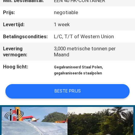
Min. bestelaantal:
ÉÉN 40 HK-CONTAINER
FABRIEKSREIS
Prijs:
negotiable
Levertijd:
1 week
KWALITEITSCONTROLE
Betalingscondities:
L/C, T/T of Western Union
Levering
3,000 metrische tonnen per
CONTACTEER
vermogen:
Maand
ONS
Hoog licht:
,
Gegalvaniseerd Staal Polen
gegalvaniseerde staalpolen
NIEUWS
BESTE PRIJS
VERZOEK
OM EEN
CITAAT