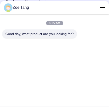
Overlapping/Flensverbinding
Zoe Tang
Kies/de Dubbele van de Wapen Kegelstraatlantaarn Openlucht
Lichte Pool Inrichtingen van Polen uit
8:25 AM
De hete Onderdompeling galvaniseerde de Openluchtnorm
van het Wapeniso van Straatlantaarnpolen Enige of Dubbele
Good day, what product are you looking for?
populaire categorieën
Alle
Staal Tubulaire Pool
Elektromacht Pool
Machtstransmissie 
Gegalvaniseerd 
Polen
Staal Pool
Staal Elektrische 
De Structuren Van 
Pool
Het 
Hulpkantoorstaal
Telecommunicatietorens
Staalnut Polen