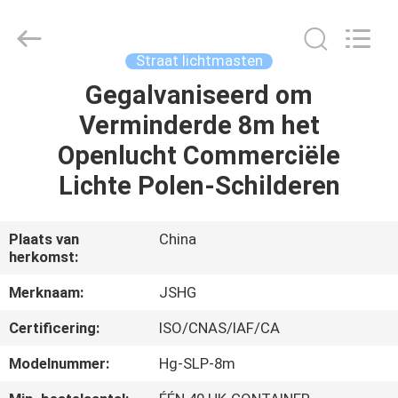
Jiangsu
hongguang
steel
pole
co.,ltd.
Straat lichtmasten
All
Rights
Reserved.
Gegalvaniseerd om
HUIS
Verminderde 8m het
PRODUCTEN
Openlucht Commerciële
Lichte Polen-Schilderen
VIDEOS
Plaats van
China
herkomst:
VR-
SHOW
Merknaam:
JSHG
Certificering:
ISO/CNAS/IAF/CA
ONGEVEER
Modelnummer:
Hg-SLP-8m
ONS