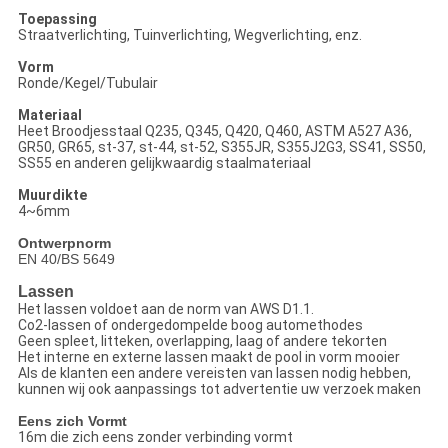
Toepassing
Straatverlichting, Tuinverlichting, Wegverlichting, enz.
Vorm
Ronde/Kegel/Tubulair
Materiaal
Heet Broodjesstaal Q235, Q345, Q420, Q460, ASTM A527 A36,
GR50, GR65, st-37, st-44, st-52, S355JR, S355J2G3, SS41, SS50,
SS55 en anderen gelijkwaardig staalmateriaal
Muurdikte
4~6mm
Ontwerpnorm
EN 40/BS 5649
Lassen
Het lassen voldoet aan de norm van AWS D1.1.
Co2-lassen of ondergedompelde boog automethodes
Geen spleet, litteken, overlapping, laag of andere tekorten
Het interne en externe lassen maakt de pool in vorm mooier
Als de klanten een andere vereisten van lassen nodig hebben,
kunnen wij ook aanpassings tot advertentie uw verzoek maken
Eens zich Vormt
16m die zich eens zonder verbinding vormt