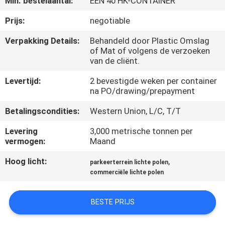
Min. bestelaantal:
ÉÉN 40 HK-CONTAINER
FABRIEKSREIS
Prijs:
negotiable
Verpakking Details:
Behandeld door Plastic Omslag
of Mat of volgens de verzoeken
KWALITEITSCONTROLE
van de cliënt.
Levertijd:
2 bevestigde weken per container
CONTACTEER
na PO/drawing/prepayment
ONS
Betalingscondities:
Western Union, L/C, T/T
Levering
3,000 metrische tonnen per
NIEUWS
vermogen:
Maand
Hoog licht:
,
parkeerterrein lichte polen
VERZOEK
commerciële lichte polen
OM EEN
CITAAT
BESTE PRIJS