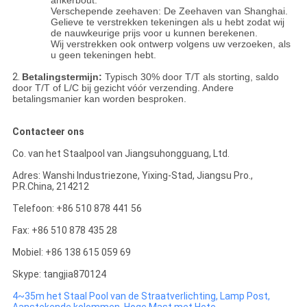
Verschepende zeehaven: De Zeehaven van Shanghai.
Gelieve te verstrekken tekeningen als u hebt zodat wij
de nauwkeurige prijs voor u kunnen berekenen.
Wij verstrekken ook ontwerp volgens uw verzoeken, als
u geen tekeningen hebt.
2.
Betalingstermijn:
Typisch 30% door T/T als storting, saldo
door T/T of L/C bij gezicht vóór verzending. Andere
betalingsmanier kan worden besproken.
Contacteer ons
Co. van het Staalpool van Jiangsuhongguang, Ltd.
Adres: Wanshi Industriezone, Yixing-Stad, Jiangsu Pro.,
P.R.China, 214212
Telefoon: +86 510 878 441 56
Fax: +86 510 878 435 28
Mobiel: +86 138 615 059 69
Skype: tangjia870124
4~35m het Staal Pool van de Straatverlichting, Lamp Post,
Aanstekende kolommen, Hoge Mast met Hete