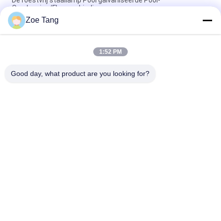
De roestvrij staallamp Pool galvaniseerde Pool-
Overlapping/Flensverbinding
Zoe Tang
Kies/de Dubbele van de Wapen Kegelstraatlantaarn Openlucht
Lichte Pool Inrichtingen van Polen uit
1:52 PM
De hete Onderdompeling galvaniseerde de Openluchtnorm
van het Wapeniso van Straatlantaarnpolen Enige of Dubbele
Good day, what product are you looking for?
populaire categorieën
Alle
Staal Tubulaire Pool
Elektromacht Pool
Machtstransmissie 
Gegalvaniseerd 
Polen
Staal Pool
Staal Elektrische 
De Structuren Van 
Pool
Het 
Hulpkantoorstaal
Telecommunicatietorens
Staalnut Polen