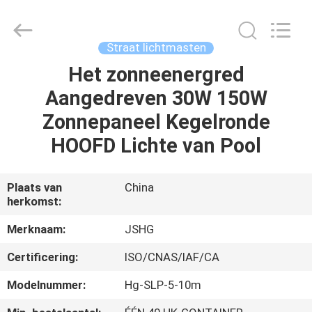
Jiangsu
hongguang
steel
pole
co.,ltd.
Straat lichtmasten
All
Rights
Reserved.
Het zonneenergred
HUIS
Aangedreven 30W 150W
PRODUCTEN
Zonnepaneel Kegelronde
HOOFD Lichte van Pool
VIDEOS
Plaats van
China
herkomst:
VR-
SHOW
Merknaam:
JSHG
Certificering:
ISO/CNAS/IAF/CA
ONGEVEER
Modelnummer:
Hg-SLP-5-10m
ONS