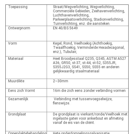
Toepassing
Straat/Wegverlichting, Wegverlichting,
Commerciële Gebieden, Zeehavenverlichting,
Luchthavenverlichting,
Parkeerplaatsverlichting, Stadionverlichting,
Tuinverlichting, enz. die aansteken.
Ontwerpnorm
EN 40/BS 5649
Vorm
Kegel, Rond, Veelhoekig (Achthoekig,
Twaalfhoekig, Verminderde Hexadecagonal,
enz.), Tubulair,
Materiaal
Heet Broodjesstaal Q235, Q345, ASTM A527
A36, GR50, st-37, st-44, st-52, S355JR,
S355J2G3, SS41, SS50, SS55 en anderen
gelijkwaardig staalmateriaal
Muurdikte
2~30mm
Eens zich Vormt
16m die zich eens zonder verbinding vormen
Gezamenlijk
Verbinding met tussenvoegselwijze,
flenswijze.
Grondplaat
De grondplaat is vierkant/ronde/Veelhoek met
ingelaste gaten voor ankerbout en afmeting
vanaf de eis van de cliënt.
Oppervlaktebehandeling
Hete onderdompelingsgalvanisatie