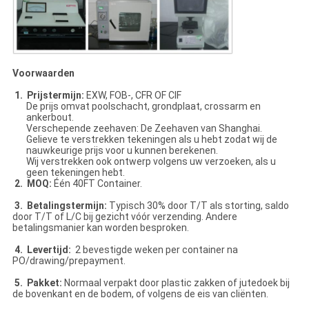
Voorwaarden
1. Prijstermijn:
EXW, FOB-, CFR OF CIF
De prijs omvat poolschacht, grondplaat, crossarm en
ankerbout.
Verschepende zeehaven: De Zeehaven van Shanghai.
Gelieve te verstrekken tekeningen als u hebt zodat wij de
nauwkeurige prijs voor u kunnen berekenen.
Wij verstrekken ook ontwerp volgens uw verzoeken, als u
geen tekeningen hebt.
2. MOQ:
Één 40FT Container.
3. Betalingstermijn:
Typisch 30% door T/T als storting, saldo
door T/T of L/C bij gezicht vóór verzending. Andere
betalingsmanier kan worden besproken.
4. Levertijd:
2 bevestigde weken per container na
PO/drawing/prepayment.
5. Pakket:
Normaal verpakt door plastic zakken of jutedoek bij
de bovenkant en de bodem, of volgens de eis van cliënten.