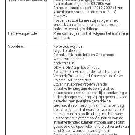
overeenkomstig het 4680:2006 van
Chinese standaardgb/t 13912-2002 of van
Amerikaanse standaardastm A123 of
AS/NZS-
Poeder dat zou kunnen zijn volgens het
verzoek van cliënten met een laag wordt
bedekt of wordt geschilderd
Het levensperiode
Meer dan 25 jaar, is het volgens het installeren
van milieu
Voordelen
Korte Bouwcyclus
Lage Totale kost
Gemakkelijk Installatie en Onderhoud
Weerbestendigheid
Anticorrosief
ODM & OEM zijn beschikbaar
Geschikt om Volumeorden te behandelen
Verstrek Professioneel Ontwerp door Onze
Ervaren R&D-Ingenieurs
Boven het zonnesysteem van de
straatverlichting zijn de configuraties
gebaseerd op wetenschappelijke berekening en
techniekprojectervaring. Zij zijn geschikt voor
gebieden met jaarlijkse gemiddelde
piekmachtszonneschijn van 4.5hrs per dag.
De batterijcapaciteit wordt ontworpen voor 3
dagensteun in bewolkt of regenachtig weer.
De zonne het systeemconfiguraties van de
straatverlichting kunnen worden aangepast
gebaseerd op specifieke het projectvereiste van
de cliënt en weersomstandigheden.