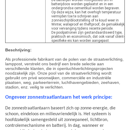
De batterijen worden voorgesteld om in
batterijdoos worden geplaatst en in een
ondergrondse cementkuil worden begraven.
Op deze wijze, kan het overhigh temperatuur
vermijden toe te schrijven aan
zonneschijnblootstelling of te koud weer in
Winter, wateproof en theftproof, de gemakkelijk
voor vervanging tijdens recente periode.
De poolpatronen zijn gestandaardiseerd type,
praktisch en economisch, dat ook vanaf cliënt-
specifieke eis kan worden aangepast.
Beschrijving:
Als professionele fabrikant van de polen van de straatverlichting,
lamppost, verstrekt ons bedrijf een brede selectie aan
verschillende klanten, die in openluchtverlichtingsprojecten
noodzakelijk zijn. Onze pool van de straatverlichting wordt
gebruikt om privé woonwijken, commerciële en industriële
plaatsen, weg, parkeerterrein, luchthavengebieden, zeehaven,
stadion, enz. veilig te verlichten.
Ongeveer zonnestraatlantaarn het werk principe:
De zonnestraatlantaarn baseert zich op zonne-energie, die
schoon, eindeloos en milieuvriendelijk is. Het systeem is
hoofdzakelijk samengesteld uit zonnepaneel, lichtbron,
controlemechanisme en batterij. In dag, wanneer er