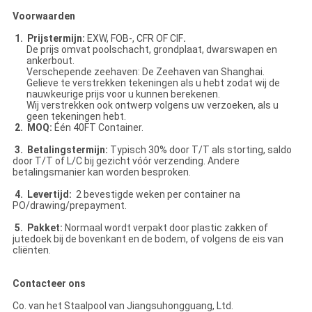
Voorwaarden
1. Prijstermijn:
EXW, FOB-, CFR OF CIF
.
De prijs omvat poolschacht, grondplaat, dwarswapen en
ankerbout.
Verschepende zeehaven: De Zeehaven van Shanghai.
Gelieve te verstrekken tekeningen als u hebt zodat wij de
nauwkeurige prijs voor u kunnen berekenen.
Wij verstrekken ook ontwerp volgens uw verzoeken, als u
geen tekeningen hebt.
2. MOQ:
Één 40FT Container.
3. Betalingstermijn:
Typisch 30% door T/T als storting, saldo
door T/T of L/C bij gezicht vóór verzending. Andere
betalingsmanier kan worden besproken.
4. Levertijd:
2 bevestigde weken per container na
PO/drawing/prepayment.
5. Pakket:
Normaal wordt verpakt door plastic zakken of
jutedoek bij de bovenkant en de bodem, of volgens de eis van
cliënten.
Contacteer ons
Co. van het Staalpool van Jiangsuhongguang, Ltd.