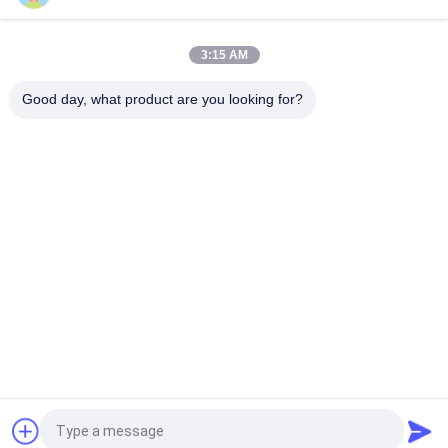
Polen van het Broodjesstaal/Tubulaire Staaltoren
Van het de Torenstaal van de hete Onderdompelings de
3:15 AM
Gegalvaniseerde Macht Verbinding van Pool Tubulaire met
Flenswijze
Good day, what product are you looking for?
populaire categorieën
Alle
Staal Tubulaire Pool
Elektromacht Pool
Machtstransmissie 
Gegalvaniseerd 
Polen
Staal Pool
Staal Elektrische 
De Structuren Van 
Pool
Het 
Hulpkantoorstaal
Telecommunicatietorens
Staalnut Polen
Vraag een offerte aan