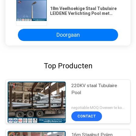
18m Veelhoekige Staal Tubulaire
LEIDENE Verlichting Pool met
Hete
onderdompelingsgalvanisatie
voor Wegverlichting
Doorgaan
Top Producten
220KV staal Tubulaire
Pool
negotiable MOQ:Overeen te komen
CONTACT
16m Staalnut Polen