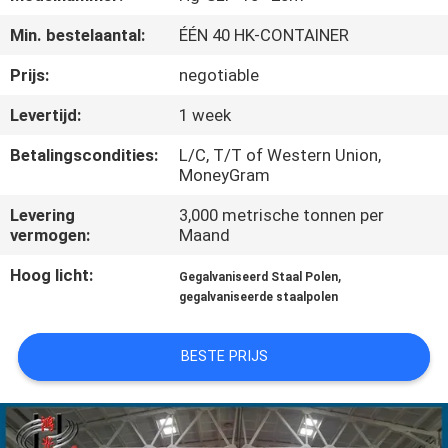
Min. bestelaantal:
ÉÉN 40 HK-CONTAINER
FABRIEKSREIS
Prijs:
negotiable
KWALITEITSCONTROLE
Levertijd:
1 week
Betalingscondities:
L/C, T/T of Western Union,
CONTACTEER
MoneyGram
ONS
Levering
3,000 metrische tonnen per
vermogen:
Maand
NIEUWS
Hoog licht:
,
Gegalvaniseerd Staal Polen
gegalvaniseerde staalpolen
VERZOEK
BESTE PRIJS
OM EEN
CITAAT