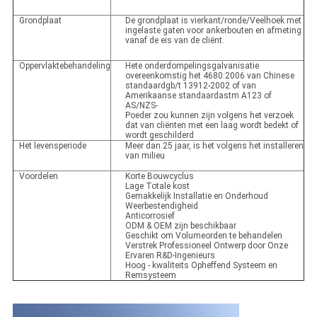
Grondplaat
De grondplaat is vierkant/ronde/Veelhoek met
ingelaste gaten voor ankerbouten en afmeting
vanaf de eis van de cliënt.
Oppervlaktebehandeling
Hete onderdompelingsgalvanisatie
overeenkomstig het 4680:2006 van Chinese
standaardgb/t 13912-2002 of van
Amerikaanse standaardastm A123 of
AS/NZS-
Poeder zou kunnen zijn volgens het verzoek
dat van cliënten met een laag wordt bedekt of
wordt geschilderd
Het levensperiode
Meer dan 25 jaar, is het volgens het installeren
van milieu
Voordelen
Korte Bouwcyclus
Lage Totale kost
Gemakkelijk Installatie en Onderhoud
Weerbestendigheid
Anticorrosief
ODM & OEM zijn beschikbaar
Geschikt om Volumeorden te behandelen
Verstrek Professioneel Ontwerp door Onze
Ervaren R&D-Ingenieurs
Hoog - kwaliteits Opheffend Systeem en
Remsysteem