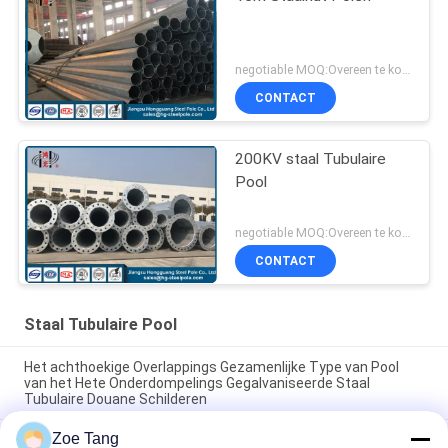
negotiable MOQ:Overeen te komen
CONTACT
200KV staal Tubulaire
Pool
negotiable MOQ:Overeen te komen
CONTACT
Staal Tubulaire Pool
Het achthoekige Overlappings Gezamenlijke Type van Pool
van het Hete Onderdompelings Gegalvaniseerde Staal
Tubulaire Douane Schilderen
Zoe Tang
De hete Superieure Hop Onderdompeling Gegalvaniseerde