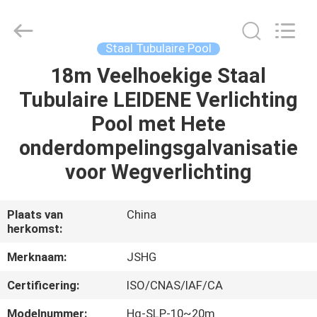
Jiangsu
hongguang
steel
pole
co.,ltd.
Staal Tubulaire Pool
All
Rights
Reserved.
18m Veelhoekige Staal
HUIS
Tubulaire LEIDENE Verlichting
PRODUCTEN
Pool met Hete
onderdompelingsgalvanisatie
VIDEOS
voor Wegverlichting
VR-
Plaats van
China
herkomst:
SHOW
Merknaam:
JSHG
ONGEVEER
Certificering:
ISO/CNAS/IAF/CA
ONS
Modelnummer:
Hg-SLP-10~20m