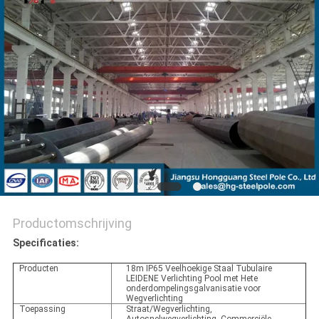
SITEMAP
PRIVACYBELEID
Productomschrijving
Specificaties:
Producten
18m IP65 Veelhoekige Staal Tubulaire
LEIDENE Verlichting Pool met Hete
onderdompelingsgalvanisatie voor
Wegverlichting
Toepassing
Straat/Wegverlichting,