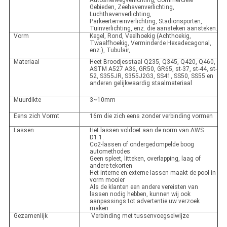
Autosnelwegverlichting, Commerciële
Gebieden, Zeehavenverlichting,
Luchthavenverlichting,
Parkeerterreinverlichting, Stadionsporten,
Tuinverlichting, enz. die aansteken aansteken.
Vorm
Kegel, Rond, Veelhoekig (Achthoekig,
Twaalfhoekig, Verminderde Hexadecagonal,
enz.), Tubulair,
Materiaal
Heet Broodjesstaal Q235, Q345, Q420, Q460,
ASTM A527 A36, GR50, GR65, st-37, st-44, st-
52, S355JR, S355J2G3, SS41, SS50, SS55 en
anderen gelijkwaardig staalmateriaal
Muurdikte
3~10mm
Eens zich Vormt
16m die zich eens zonder verbinding vormen
Lassen
Het lassen voldoet aan de norm van AWS
D1.1.
Co2-lassen of ondergedompelde boog
automethodes
Geen spleet, litteken, overlapping, laag of
andere tekorten
Het interne en externe lassen maakt de pool in
vorm mooier
Als de klanten een andere vereisten van
lassen nodig hebben, kunnen wij ook
aanpassings tot advertentie uw verzoek
maken
Gezamenlijk
Verbinding met tussenvoegselwijze