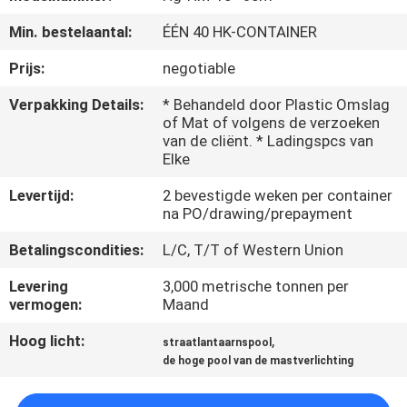
Min. bestelaantal:
ÉÉN 40 HK-CONTAINER
FABRIEKSREIS
Prijs:
negotiable
KWALITEITSCONTROLE
Verpakking Details:
* Behandeld door Plastic Omslag
of Mat of volgens de verzoeken
van de cliënt. * Ladingspcs van
CONTACTEER
Elke
ONS
Levertijd:
2 bevestigde weken per container
na PO/drawing/prepayment
NIEUWS
Betalingscondities:
L/C, T/T of Western Union
Levering
3,000 metrische tonnen per
VERZOEK
vermogen:
Maand
OM EEN
Hoog licht:
,
straatlantaarnspool
CITAAT
de hoge pool van de mastverlichting