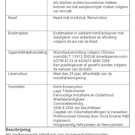
Als klanten andere lasvereisten hebben,
kunnen we ook aanpassingen maken volgens
uw verzoek
Naad
Naad met inzetstuk, flensmodus.
Bodemplaat
Bodemplaat is vierkant/rond/polygoon met
sleufgaten voor ankerbout en afmeting
volgens de eis van de klant.
Oppervlaktebehandeling
Warmbadverzinking volgens Chinese
normGB/T 13912-2002of Amerikaanse norm
ASTM A123 of AS/NZS 4680:2006
Kan poedergecoat of geverfd worden volgens
de wensen van de klant
Levensduur
Meer dan 25 jaar, afhankelijk van de
installatieomgeving
Voordelen
Korte Bouwcyclus
Lage Totale Kosten
Eenvoudige Installatie en Onderhoud
Weerbestendigheid
Corrosiebestendig
ODM & OEM zijn beschikbaar
Capabel om Volumebestellingen te Verwerken
Professioneel Ontwerp door Onze Ervaren R&D
Ingenieurs
Hoogwaardig Hefsysteem en Remsysteem
Beschrijving:
Als professionele fabrikant van straatverlichtingspalen,