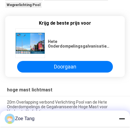
Wegverlichting Pool
Krijg de beste prijs voor
Hete
Onderdompelingsgalvanisatie
15m Hoge Mastschijnwerper Pool
voor Openluchtverlichting
Doorgaan
hoge mast lichtmast
20m Overlapping verbond Verlichting Pool van de Hete
Onderdompelings de Gegalvaniseerde Hoge Mast voor
Vierkante Verlichting
Zoe Tang
De overlapping galvaniseerde Hoge Mast Lichte Pool, Rijweg
HOOFD Lichte Polen