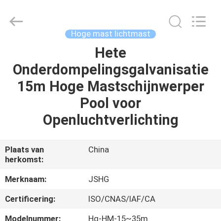
Jiangsu
hongguang
steel
pole
co.,ltd.
Hoge mast lichtmast
All
Rights
Reserved.
Hete
HUIS
Onderdompelingsgalvanisatie
PRODUCTEN
15m Hoge Mastschijnwerper
Pool voor
VIDEOS
Openluchtverlichting
VR-
Plaats van
China
herkomst:
SHOW
Merknaam:
JSHG
ONGEVEER
Certificering:
ISO/CNAS/IAF/CA
ONS
Modelnummer:
Hg-HM-15~35m