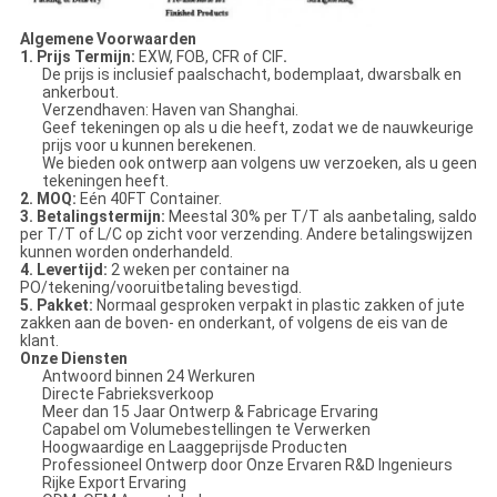
Algemene Voorwaarden
1. Prijs Termijn:
EXW, FOB, CFR of CIF
.
De prijs is inclusief paalschacht, bodemplaat, dwarsbalk en
ankerbout.
Verzendhaven: Haven van Shanghai.
Geef tekeningen op als u die heeft, zodat we de nauwkeurige
prijs voor u kunnen berekenen.
We bieden ook ontwerp aan volgens uw verzoeken, als u geen
tekeningen heeft.
2. MOQ:
Eén 40FT Container.
3. Betalingstermijn:
Meestal 30% per T/T als aanbetaling, saldo
per T/T of L/C op zicht voor verzending. Andere betalingswijzen
kunnen worden onderhandeld.
4. Levertijd:
2 weken per container na
PO/tekening/vooruitbetaling bevestigd.
5. Pakket:
Normaal gesproken verpakt in plastic zakken of jute
zakken aan de boven- en onderkant, of volgens de eis van de
klant.
Onze Diensten
Antwoord binnen 24 Werkuren
Directe Fabrieksverkoop
Meer dan 15 Jaar Ontwerp & Fabricage Ervaring
Capabel om Volumebestellingen te Verwerken
Hoogwaardige en Laaggeprijsde Producten
Professioneel Ontwerp door Onze Ervaren R&D Ingenieurs
Rijke Export Ervaring