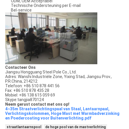
ODM, OEM Acceptabel
Technische Ondersteuning per E-mail
Bel-service
Contacteer Ons
Jiangsu Hongguang Steel Pole Co., Ltd.
Adres: Wanshi Industriële Zone, Yixing Stad, Jiangsu Prov.,
P.R.China, 214212
Telefoon: +86 510 878 441 56
Fax: +86 510 878 435 28
Mobiel: +86 138 615 059 69
Skype:tangjia870124
Neem gerust contact met ons op!
4~35m Straatverlichtingspaal van Staal, Lantaarnpaal,
Verlichtingskolommen, Hoge Mast met Warmbadverzinking
en Poedercoating voor Buitenverlichting.pdf
straatlantaarnspool
de hoge pool van de mastverlichting