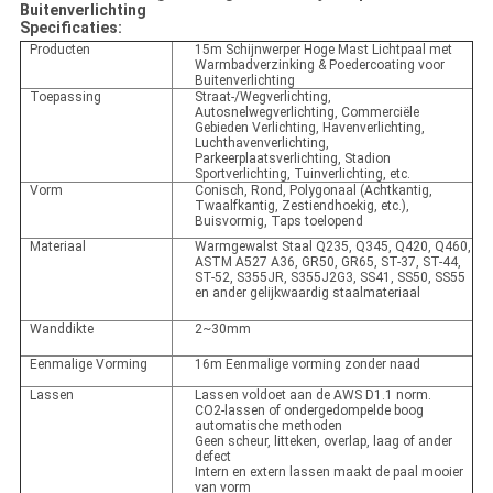
Buitenverlichting
Specificaties:
Producten
15m Schijnwerper Hoge Mast Lichtpaal met
Warmbadverzinking & Poedercoating voor
Buitenverlichting
Toepassing
Straat-/Wegverlichting,
Autosnelwegverlichting, Commerciële
Gebieden Verlichting, Havenverlichting,
Luchthavenverlichting,
Parkeerplaatsverlichting, Stadion
Sportverlichting, Tuinverlichting, etc.
Vorm
Conisch, Rond, Polygonaal (Achtkantig,
Twaalfkantig, Zestiendhoekig, etc.),
Buisvormig, Taps toelopend
Materiaal
Warmgewalst Staal Q235, Q345, Q420, Q460,
ASTM A527 A36, GR50, GR65, ST-37, ST-44,
ST-52, S355JR, S355J2G3, SS41, SS50, SS55
en ander gelijkwaardig staalmateriaal
Wanddikte
2~30mm
Eenmalige Vorming
16m Eenmalige vorming zonder naad
Lassen
Lassen voldoet aan de AWS D1.1 norm.
CO2-lassen of ondergedompelde boog
automatische methoden
Geen scheur, litteken, overlap, laag of ander
defect
Intern en extern lassen maakt de paal mooier
van vorm