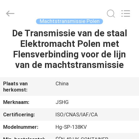
Jiangsu
hongguang
steel
pole
co.,ltd.
Machtstransmissie Polen
All
Rights
Reserved.
De Transmissie van de staal
HUIS
Elektromacht Polen met
PRODUCTEN
Flensverbinding voor de lijn
van de machtstransmissie
VIDEOS
Plaats van
China
herkomst:
VR-
SHOW
Merknaam:
JSHG
Certificering:
ISO/CNAS/IAF/CA
ONGEVEER
Modelnummer:
Hg-SP-138KV
ONS