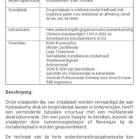
levensperiode
installeren van milieu
Grondplaat
De grondplaat is vierkant/ronde/Veelhoek met
ingelaste gaten voor ankerbout en afmeting vanaf
de eis van de cliënt.
Galvanisatie
Hete onderdompelingsgalvanisatie overeenkomstig
Chinese standaardgb/t 13912-2002 en
Amerikaanse standaardastm A123.
Voordelen
Korte Bouwcyclus
Minder Landberoep
Lage Totale kost
Gemakkelijk Installatie en Onderhoud
Weerbestendigheid
Anticorrosief
ODM & OEM zijn beschikbaar
Geschikt om Volumeorden te behandelen
Verstrek Professioneel Ontwerp door Onze Ervaren
R&D-Ingenieurs
Beschrijving:
Onze staalpolen die, van staalplaat worden vervaardigd die aan
hydraulische druk en longitudinaal lassen is onderworpen, heeft
een verminderde tubulaire structuur met een multilaterale
dwarsdoorsnede. Om een juiste hoogte te bereiken, kunnen de
staalpolen door tussenvoegselwijze of flenswijze bij de
installatieplaats worden geassembleerd.
De techniek van de hete onderdompelingsgalvanisatie kon