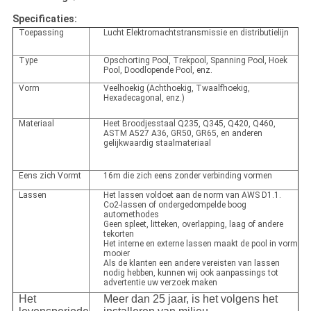
Specificaties:
Toepassing
Lucht Elektromachtstransmissie en distributielijn
Type
Opschorting Pool, Trekpool, Spanning Pool, Hoek
Pool, Doodlopende Pool, enz.
Vorm
Veelhoekig (Achthoekig, Twaalfhoekig,
Hexadecagonal, enz.)
Materiaal
Heet Broodjesstaal Q235, Q345, Q420, Q460,
ASTM A527 A36, GR50, GR65, en anderen
gelijkwaardig staalmateriaal
Eens zich Vormt
16m die zich eens zonder verbinding vormen
Lassen
Het lassen voldoet aan de norm van AWS D1.1.
Co2-lassen of ondergedompelde boog
automethodes
Geen spleet, litteken, overlapping, laag of andere
tekorten
Het interne en externe lassen maakt de pool in vorm
mooier
Als de klanten een andere vereisten van lassen
nodig hebben, kunnen wij ook aanpassings tot
advertentie uw verzoek maken
Het
Meer dan 25 jaar, is het volgens het