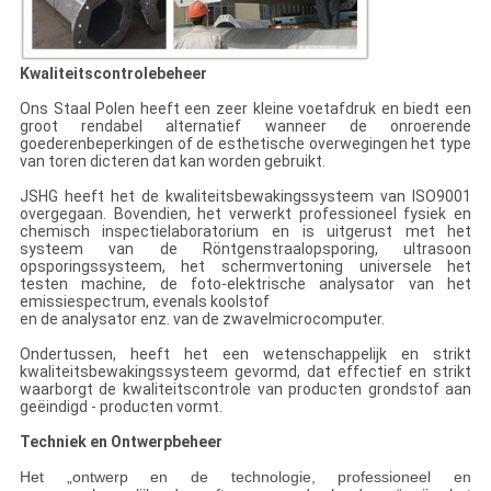
Kwaliteitscontrolebeheer
Ons Staal Polen heeft een zeer kleine voetafdruk en biedt een
groot rendabel alternatief wanneer de onroerende
goederenbeperkingen of de esthetische overwegingen het type
van toren dicteren dat kan worden gebruikt.
JSHG heeft het de kwaliteitsbewakingssysteem van ISO9001
overgegaan. Bovendien, het verwerkt professioneel fysiek en
chemisch inspectielaboratorium en is uitgerust met het
systeem van de Röntgenstraalopsporing, ultrasoon
opsporingssysteem, het schermvertoning universele het
testen machine, de foto-elektrische analysator van het
emissiespectrum, evenals koolstof
en de analysator enz. van de zwavelmicrocomputer.
Ondertussen, heeft het een wetenschappelijk en strikt
kwaliteitsbewakingssysteem gevormd, dat effectief en strikt
waarborgt de kwaliteitscontrole van producten grondstof aan
geëindigd - producten vormt.
Techniek en Ontwerpbeheer
Het „ontwerp en de technologie, professioneel en