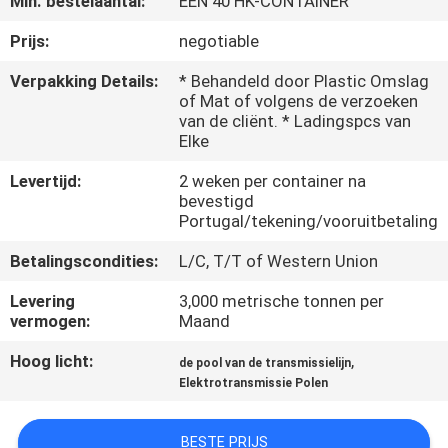
Min. bestelaantal:
ÉÉN 40 HK-CONTAINER
FABRIEKSREIS
Prijs:
negotiable
Verpakking Details:
* Behandeld door Plastic Omslag
of Mat of volgens de verzoeken
KWALITEITSCONTROLE
van de cliënt. * Ladingspcs van
Elke
CONTACTEER
Levertijd:
2 weken per container na
ONS
bevestigd
Portugal/tekening/vooruitbetaling
Betalingscondities:
L/C, T/T of Western Union
NIEUWS
Levering
3,000 metrische tonnen per
vermogen:
Maand
VERZOEK
Hoog licht:
,
OM EEN
de pool van de transmissielijn
Elektrotransmissie Polen
CITAAT
BESTE PRIJS