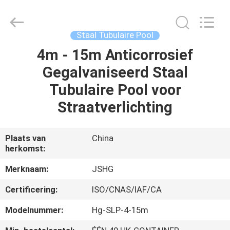
Jiangsu
hongguang
steel
pole
co.,ltd.
Staal Tubulaire Pool
All
Rights
Reserved.
4m - 15m Anticorrosief
HUIS
Gegalvaniseerd Staal
PRODUCTEN
Tubulaire Pool voor
Straatverlichting
VIDEOS
Plaats van
China
herkomst:
VR-
SHOW
Merknaam:
JSHG
Certificering:
ISO/CNAS/IAF/CA
ONGEVEER
Modelnummer:
Hg-SLP-4-15m
ONS