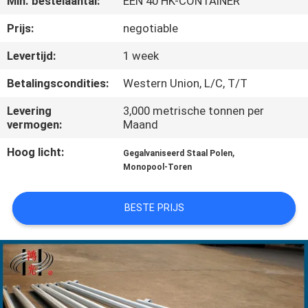
Min. bestelaantal:
ÉÉN 40 HK-CONTAINER
FABRIEKSREIS
Prijs:
negotiable
Levertijd:
1 week
KWALITEITSCONTROLE
Betalingscondities:
Western Union, L/C, T/T
Levering
3,000 metrische tonnen per
CONTACTEER
vermogen:
Maand
ONS
Hoog licht:
,
Gegalvaniseerd Staal Polen
Monopool-Toren
NIEUWS
BESTE PRIJS
VERZOEK
OM EEN
CITAAT