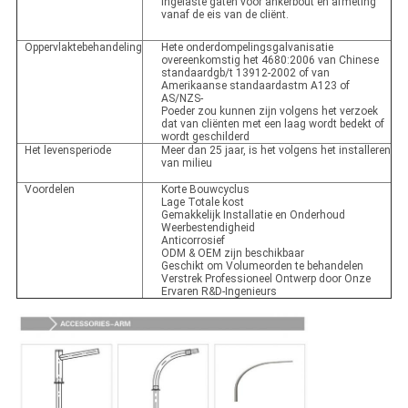
ingelaste gaten voor ankerbout en afmeting
vanaf de eis van de cliënt.
Oppervlaktebehandeling
Hete onderdompelingsgalvanisatie
overeenkomstig het 4680:2006 van Chinese
standaardgb/t 13912-2002 of van
Amerikaanse standaardastm A123 of
AS/NZS-
Poeder zou kunnen zijn volgens het verzoek
dat van cliënten met een laag wordt bedekt of
wordt geschilderd
Het levensperiode
Meer dan 25 jaar, is het volgens het installeren
van milieu
Voordelen
Korte Bouwcyclus
Lage Totale kost
Gemakkelijk Installatie en Onderhoud
Weerbestendigheid
Anticorrosief
ODM & OEM zijn beschikbaar
Geschikt om Volumeorden te behandelen
Verstrek Professioneel Ontwerp door Onze
Ervaren R&D-Ingenieurs