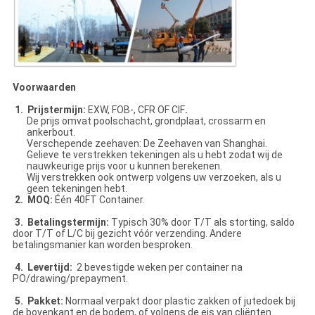
Voorwaarden
1. Prijstermijn:
EXW, FOB-, CFR OF CIF
.
De prijs omvat poolschacht, grondplaat, crossarm en
ankerbout.
Verschepende zeehaven: De Zeehaven van Shanghai.
Gelieve te verstrekken tekeningen als u hebt zodat wij de
nauwkeurige prijs voor u kunnen berekenen.
Wij verstrekken ook ontwerp volgens uw verzoeken, als u
geen tekeningen hebt.
2. MOQ:
Één 40FT Container.
3. Betalingstermijn:
Typisch 30% door T/T als storting, saldo
door T/T of L/C bij gezicht vóór verzending. Andere
betalingsmanier kan worden besproken.
4. Levertijd:
2 bevestigde weken per container na
PO/drawing/prepayment.
5. Pakket:
Normaal verpakt door plastic zakken of jutedoek bij
de bovenkant en de bodem, of volgens de eis van cliënten.