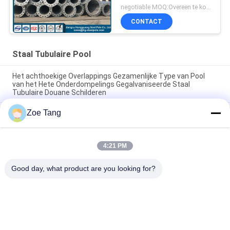
negotiable MOQ:Overeen te komen
CONTACT
Staal Tubulaire Pool
Het achthoekige Overlappings Gezamenlijke Type van Pool
van het Hete Onderdompelings Gegalvaniseerde Staal
Tubulaire Douane Schilderen
Zoe Tang
De hete Superieure Hop Onderdompeling Gegalvaniseerde
Polen van het Broodjesstaal/Tubulaire Staaltoren
Van het de Torenstaal van de hete Onderdompelings de
4:21 PM
Gegalvaniseerde Macht Verbinding van Pool Tubulaire met
Flenswijze
Good day, what product are you looking for?
populaire categorieën
Alle
Staal Tubulaire Pool
Elektromacht Pool