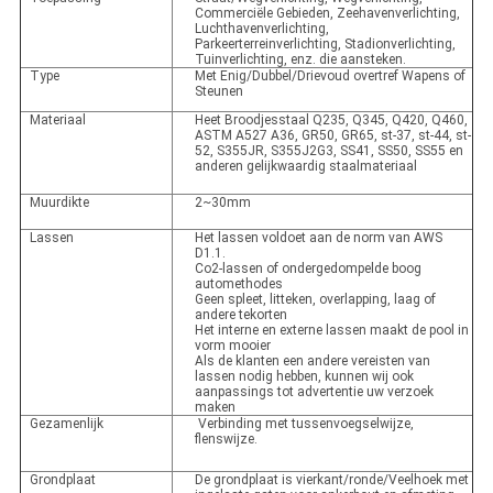
Commerciële Gebieden, Zeehavenverlichting,
Luchthavenverlichting,
Parkeerterreinverlichting, Stadionverlichting,
Tuinverlichting, enz. die aansteken.
Type
Met Enig/Dubbel/Drievoud overtref Wapens of
Steunen
Materiaal
Heet Broodjesstaal Q235, Q345, Q420, Q460,
ASTM A527 A36, GR50, GR65, st-37, st-44, st-
52, S355JR, S355J2G3, SS41, SS50, SS55 en
anderen gelijkwaardig staalmateriaal
Muurdikte
2~30mm
Lassen
Het lassen voldoet aan de norm van AWS
D1.1.
Co2-lassen of ondergedompelde boog
automethodes
Geen spleet, litteken, overlapping, laag of
andere tekorten
Het interne en externe lassen maakt de pool in
vorm mooier
Als de klanten een andere vereisten van
lassen nodig hebben, kunnen wij ook
aanpassings tot advertentie uw verzoek
maken
Gezamenlijk
Verbinding met tussenvoegselwijze,
flenswijze.
Grondplaat
De grondplaat is vierkant/ronde/Veelhoek met