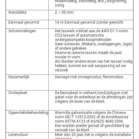
twaalfhoekig, zeshoekig, enz.),buigvormig,
conig
Wanddikte
2 ~ 30 mm
Eenmaal gevormd
16 m Eenmaal gevormd zonder gewricht
Schommelingen
Het laswerk voldoet aan de AWS D1.1-norm.
CO2-lassen of automatische
ondergedompelde boogmethoden
Geen scheuren, littekens, overlappingen, lagen
of andere gebreken
Interne en externe lassen maakt de paal
mooier in vorm
Als klanten andere eisen van het lassen nodig
hebben, kunnen we ook aanpassing ad uw
verzoek
Gezamenlijk
Gevoegd met invoegmodus, flensmodus.
Onderplaat
De basisplaat is vierkant/rond/polygon met
gaten voor de ankerbout en de afmetingen zijn
volgens de eisen van de klant.
Oppervlaktebehandeling
Warmdip galvanisatie volgens de Chinese
norm GB/T 13912-2002 of de Amerikaanse
norm ASTM A123 of AS/NZS 4680:2006
Kan worden poeder gecoat of geschilderd op
verzoek van de klant
Levensduur
Meer dan 25 jaar, het is volgens de installatie