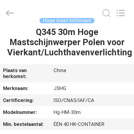
Jiangsu
hongguang
steel
pole
co.,ltd.
Hoge mast lichtmast
All
Rights
Reserved.
Q345 30m Hoge
HUIS
Mastschijnwerper Polen voor
PRODUCTEN
Vierkant/Luchthavenverlichting
VIDEOS
Plaats van
China
herkomst:
VR-
Merknaam:
JSHG
SHOW
Certificering:
ISO/CNAS/IAF/CA
Modelnummer:
Hg-HM-30m
ONGEVEER
Min. bestelaantal:
ÉÉN 40 HK-CONTAINER
ONS