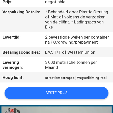
Prijs:
negotiable
FABRIEKSREIS
Verpakking Details:
* Behandeld door Plastic Omslag
of Mat of volgens de verzoeken
van de cliënt. * Ladingspcs van
KWALITEITSCONTROLE
Elke
Levertijd:
2 bevestigde weken per container
CONTACTEER
na PO/drawing/prepayment
ONS
Betalingscondities:
L/C, T/T of Western Union
Levering
3,000 metrische tonnen per
NIEUWS
vermogen:
Maand
Hoog licht:
,
straatlantaarnspool
Wegverlichting Pool
VERZOEK
OM EEN
BESTE PRIJS
CITAAT