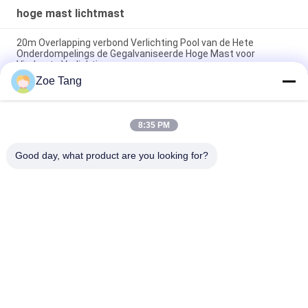
hoge mast lichtmast
20m Overlapping verbond Verlichting Pool van de Hete
Onderdompelings de Gegalvaniseerde Hoge Mast voor
Vierkante Verlichting
Zoe Tang
De overlapping galvaniseerde Hoge Mast Lichte Pool, Rijweg
HOOFD Lichte Polen
8:35 PM
Professionele Kegel LEIDENE Hoge Mast Lichte Pool met 3
LEIDENE Lichten 20m
Good day, what product are you looking for?
populaire categorieën
Alle
Staal Tubulaire Pool
Elektromacht Pool
Machtstransmissie 
Gegalvaniseerd 
Polen
Staal Pool
Staal Elektrische 
De Structuren Van 