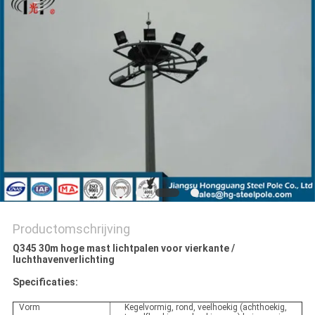
SITEMAP
PRIVACYBELEID
Productomschrijving
Q345 30m hoge mast lichtpalen voor vierkante /
luchthavenverlichting
Specificaties:
Vorm
Kegelvormig, rond, veelhoekig (achthoekig,