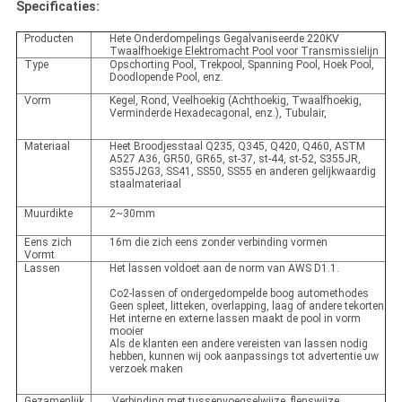
Specificaties:
Producten
Hete Onderdompelings Gegalvaniseerde 220KV
Twaalfhoekige Elektromacht Pool voor Transmissielijn
Type
Opschorting Pool, Trekpool, Spanning Pool, Hoek Pool,
Doodlopende Pool, enz.
Vorm
Kegel, Rond, Veelhoekig (Achthoekig, Twaalfhoekig,
Verminderde Hexadecagonal, enz.), Tubulair,
Materiaal
Heet Broodjesstaal Q235, Q345, Q420, Q460, ASTM
A527 A36, GR50, GR65, st-37, st-44, st-52, S355JR,
S355J2G3, SS41, SS50, SS55 en anderen gelijkwaardig
staalmateriaal
Muurdikte
2~30mm
Eens zich
16m die zich eens zonder verbinding vormen
Vormt
Lassen
Het lassen voldoet aan de norm van AWS D1.1.
Co2-lassen of ondergedompelde boog automethodes
Geen spleet, litteken, overlapping, laag of andere tekorten
Het interne en externe lassen maakt de pool in vorm
mooier
Als de klanten een andere vereisten van lassen nodig
hebben, kunnen wij ook aanpassings tot advertentie uw
verzoek maken
Gezamenlijk
Verbinding met tussenvoegselwijze, flenswijze.