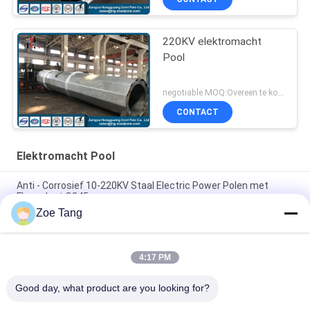
220KV elektromacht
Pool
negotiable MOQ:Overeen te komen
CONTACT
Elektromacht Pool
Anti - Corrosief 10-220KV Staal Electric Power Polen met
Flensplaat Q345
Zoe Tang
Verbindingstype van de staalflens Elektromacht Pool,
Gegalvaniseerde Pool met Ankerbout
4:17 PM
Luchttransmissie Pool, Roestvrij staal Tubulaire Pool voor het
Project van de Distributielijn
Good day, what product are you looking for?