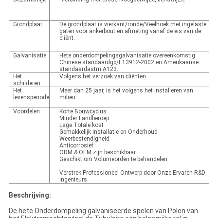
Grondplaat
De grondplaat is vierkant/ronde/Veelhoek met ingelaste
gaten voor ankerbout en afmeting vanaf de eis van de
cliënt.
Galvanisatie
Hete onderdompelingsgalvanisatie overeenkomstig
Chinese standaardgb/t 13912-2002 en Amerikaanse
standaardastm A123.
Het
Volgens het verzoek van cliënten
schilderen
Het
Meer dan 25 jaar, is het volgens het installeren van
levensperiode
milieu
Voordelen
Korte Bouwcyclus
Minder Landberoep
Lage Totale kost
Gemakkelijk Installatie en Onderhoud
Weerbestendigheid
Anticorrosief
ODM & OEM zijn beschikbaar
Geschikt om Volumeorden te behandelen
Verstrek Professioneel Ontwerp door Onze Ervaren R&D-
Ingenieurs
Beschrijving:
De hete Onderdompeling galvaniseerde spelen van Polen van