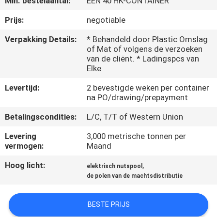
Min. bestelaantal:
ÉÉN 40 HK-CONTAINER
FABRIEKSREIS
Prijs:
negotiable
Verpakking Details:
* Behandeld door Plastic Omslag
of Mat of volgens de verzoeken
KWALITEITSCONTROLE
van de cliënt. * Ladingspcs van
Elke
CONTACTEER
Levertijd:
2 bevestigde weken per container
ONS
na PO/drawing/prepayment
Betalingscondities:
L/C, T/T of Western Union
NIEUWS
Levering
3,000 metrische tonnen per
vermogen:
Maand
VERZOEK
Hoog licht:
,
elektrisch nutspool
OM EEN
de polen van de machtsdistributie
CITAAT
BESTE PRIJS