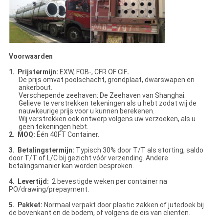
Voorwaarden
1. Prijstermijn:
EXW, FOB-, CFR OF CIF
.
De prijs omvat poolschacht, grondplaat, dwarswapen en
ankerbout.
Verschepende zeehaven: De Zeehaven van Shanghai.
Gelieve te verstrekken tekeningen als u hebt zodat wij de
nauwkeurige prijs voor u kunnen berekenen.
Wij verstrekken ook ontwerp volgens uw verzoeken, als u
geen tekeningen hebt.
2. MOQ:
Één 40FT Container.
3. Betalingstermijn:
Typisch 30% door T/T als storting, saldo
door T/T of L/C bij gezicht vóór verzending. Andere
betalingsmanier kan worden besproken.
4. Levertijd:
2 bevestigde weken per container na
PO/drawing/prepayment.
5. Pakket:
Normaal verpakt door plastic zakken of jutedoek bij
de bovenkant en de bodem, of volgens de eis van cliënten.