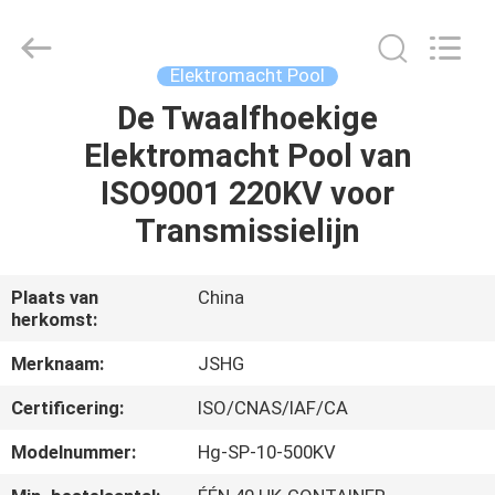
Jiangsu
hongguang
steel
pole
co.,ltd.
Elektromacht Pool
All
Rights
Reserved.
De Twaalfhoekige
HUIS
Elektromacht Pool van
PRODUCTEN
ISO9001 220KV voor
Transmissielijn
VIDEOS
Plaats van
China
herkomst:
VR-
SHOW
Merknaam:
JSHG
Certificering:
ISO/CNAS/IAF/CA
ONGEVEER
Modelnummer:
Hg-SP-10-500KV
ONS