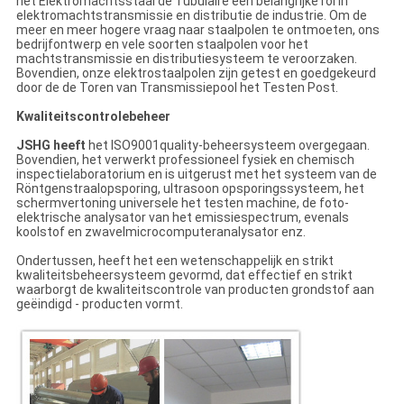
het Elektromachtsstaal de Tubulaire een belangrijke rol in
elektromachtstransmissie en distributie de industrie. Om de
meer en meer hogere vraag naar staalpolen te ontmoeten, ons
bedrijfontwerp en vele soorten staalpolen voor het
machtstransmissie en distributiesysteem te veroorzaken.
Bovendien, onze elektrostaalpolen zijn getest en goedgekeurd
door de de Toren van Transmissiepool het Testen Post.
Kwaliteitscontrolebeheer
JSHG heeft
het ISO9001quality-beheersysteem overgegaan.
Bovendien, het verwerkt professioneel fysiek en chemisch
inspectielaboratorium en is uitgerust met het systeem van de
Röntgenstraalopsporing, ultrasoon opsporingssysteem, het
schermvertoning universele het testen machine, de foto-
elektrische analysator van het emissiespectrum, evenals
koolstof en zwavelmicrocomputeranalysator enz.
Ondertussen, heeft het een wetenschappelijk en strikt
kwaliteitsbeheersysteem gevormd, dat effectief en strikt
waarborgt de kwaliteitscontrole van producten grondstof aan
geëindigd - producten vormt.