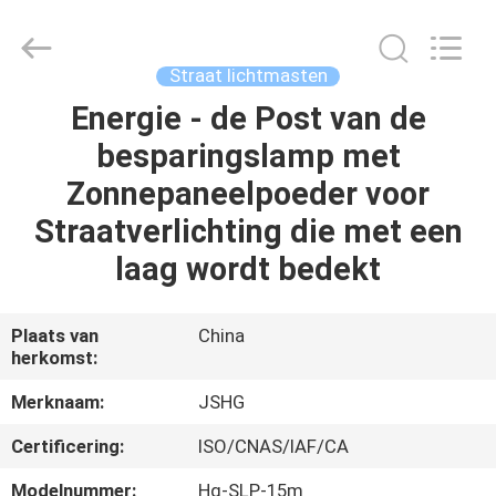
Jiangsu
hongguang
steel
pole
co.,ltd.
Straat lichtmasten
All
Rights
Reserved.
Energie - de Post van de
HUIS
besparingslamp met
PRODUCTEN
Zonnepaneelpoeder voor
Straatverlichting die met een
VIDEOS
laag wordt bedekt
VR-
Plaats van
China
herkomst:
SHOW
Merknaam:
JSHG
ONGEVEER
Certificering:
ISO/CNAS/IAF/CA
ONS
Modelnummer:
Hg-SLP-15m