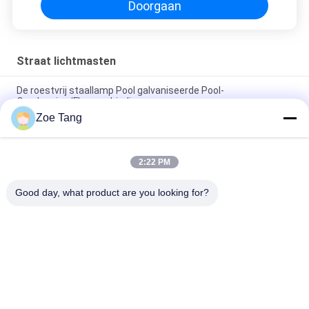
Doorgaan
Straat lichtmasten
De roestvrij staallamp Pool galvaniseerde Pool-
Overlapping/Flensverbinding
Zoe Tang
Kies/de Dubbele van de Wapen Kegelstraatlantaarn Openlucht
Lichte Pool Inrichtingen van Polen uit
2:22 PM
De hete Onderdompeling galvaniseerde de Openluchtnorm
van het Wapeniso van Straatlantaarnpolen Enige of Dubbele
Good day, what product are you looking for?
populaire categorieën
Alle
Staal Tubulaire Pool
Elektromacht Pool
Machtstransmissie 
Gegalvaniseerd 