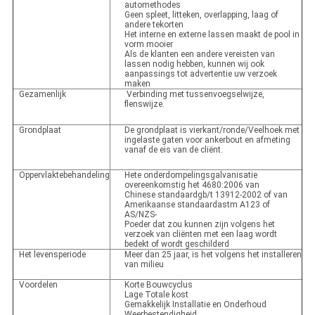
automethodes
Geen spleet, litteken, overlapping, laag of
andere tekorten
Het interne en externe lassen maakt de pool in
vorm mooier
Als de klanten een andere vereisten van
lassen nodig hebben, kunnen wij ook
aanpassings tot advertentie uw verzoek
maken
Gezamenlijk
Verbinding met tussenvoegselwijze,
flenswijze.
Grondplaat
De grondplaat is vierkant/ronde/Veelhoek met
ingelaste gaten voor ankerbout en afmeting
vanaf de eis van de cliënt.
Oppervlaktebehandeling
Hete onderdompelingsgalvanisatie
overeenkomstig het 4680:2006 van
Chinese standaardgb/t 13912-2002 of van
Amerikaanse standaardastm A123 of
AS/NZS-
Poeder dat zou kunnen zijn volgens het
verzoek van cliënten met een laag wordt
bedekt of wordt geschilderd
Het levensperiode
Meer dan 25 jaar, is het volgens het installeren
van milieu
Voordelen
Korte Bouwcyclus
Lage Totale kost
Gemakkelijk Installatie en Onderhoud
Weerbestendigheid