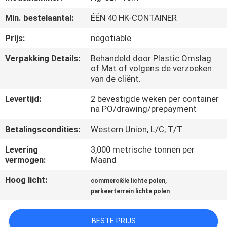
Min. bestelaantal:
ÉÉN 40 HK-CONTAINER
FABRIEKSREIS
Prijs:
negotiable
KWALITEITSCONTROLE
Verpakking Details:
Behandeld door Plastic Omslag
of Mat of volgens de verzoeken
van de cliënt.
CONTACTEER
Levertijd:
2 bevestigde weken per container
ONS
na PO/drawing/prepayment
Betalingscondities:
Western Union, L/C, T/T
NIEUWS
Levering
3,000 metrische tonnen per
vermogen:
Maand
VERZOEK
Hoog licht:
,
commerciële lichte polen
OM EEN
parkeerterrein lichte polen
CITAAT
BESTE PRIJS