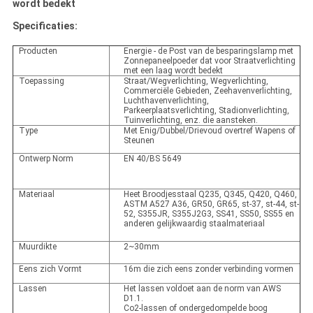
wordt bedekt
Specificaties:
Producten
Energie - de Post van de besparingslamp met
Zonnepaneelpoeder dat voor Straatverlichting
met een laag wordt bedekt
Toepassing
Straat/Wegverlichting, Wegverlichting,
Commerciële Gebieden, Zeehavenverlichting,
Luchthavenverlichting,
Parkeerplaatsverlichting, Stadionverlichting,
Tuinverlichting, enz. die aansteken.
Type
Met Enig/Dubbel/Drievoud overtref Wapens of
Steunen
Ontwerp Norm
EN 40/BS 5649
Materiaal
Heet Broodjesstaal Q235, Q345, Q420, Q460,
ASTM A527 A36, GR50, GR65, st-37, st-44, st-
52, S355JR, S355J2G3, SS41, SS50, SS55 en
anderen gelijkwaardig staalmateriaal
Muurdikte
2~30mm
Eens zich Vormt
16m die zich eens zonder verbinding vormen
Lassen
Het lassen voldoet aan de norm van AWS
D1.1.
Co2-lassen of ondergedompelde boog