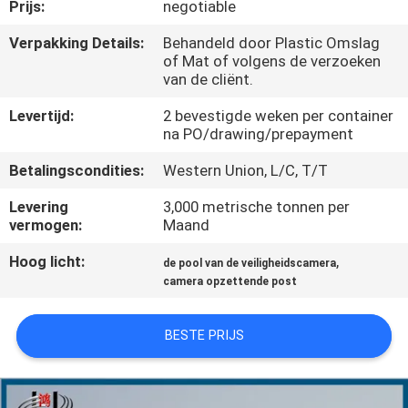
Prijs:
negotiable
FABRIEKSREIS
Verpakking Details:
Behandeld door Plastic Omslag
of Mat of volgens de verzoeken
van de cliënt.
KWALITEITSCONTROLE
Levertijd:
2 bevestigde weken per container
na PO/drawing/prepayment
CONTACTEER
Betalingscondities:
Western Union, L/C, T/T
ONS
Levering
3,000 metrische tonnen per
vermogen:
Maand
NIEUWS
Hoog licht:
,
de pool van de veiligheidscamera
camera opzettende post
VERZOEK
OM EEN
BESTE PRIJS
CITAAT