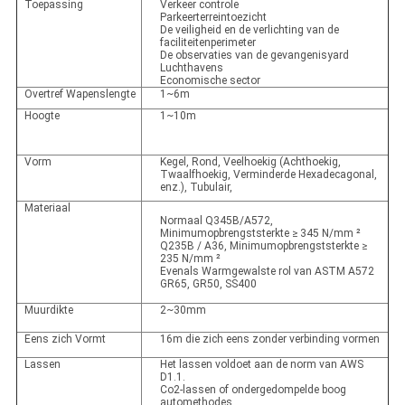
Toepassing
Verkeer controle
Parkeerterreintoezicht
De veiligheid en de verlichting van de
faciliteitenperimeter
De observaties van de gevangenisyard
Luchthavens
Economische sector
Overtref Wapenslengte
1~6m
Hoogte
1~10m
Vorm
Kegel, Rond, Veelhoekig (Achthoekig,
Twaalfhoekig, Verminderde Hexadecagonal,
enz.), Tubulair,
Materiaal
Normaal Q345B/A572,
Minimumopbrengststerkte ≥ 345 N/mm ²
Q235B / A36, Minimumopbrengststerkte ≥
235 N/mm ²
Evenals Warmgewalste rol van ASTM A572
GR65, GR50, SS400
Muurdikte
2~30mm
Eens zich Vormt
16m die zich eens zonder verbinding vormen
Lassen
Het lassen voldoet aan de norm van AWS
D1.1.
Co2-lassen of ondergedompelde boog
automethodes