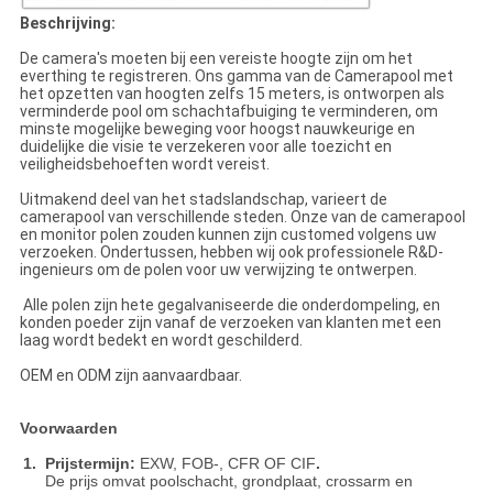
Beschrijving:
De camera's moeten bij een vereiste hoogte zijn om het
everthing te registreren. Ons gamma van de Camerapool met
het opzetten van hoogten zelfs 15 meters, is ontworpen als
verminderde pool om schachtafbuiging te verminderen, om
minste mogelijke beweging voor hoogst nauwkeurige en
duidelijke die visie te verzekeren voor alle toezicht en
veiligheidsbehoeften wordt vereist.
Uitmakend deel van het stadslandschap, varieert de
camerapool van verschillende steden. Onze van de camerapool
en monitor polen zouden kunnen zijn customed volgens uw
verzoeken. Ondertussen, hebben wij ook professionele R&D-
ingenieurs om de polen voor uw verwijzing te ontwerpen.
Alle polen zijn hete gegalvaniseerde die onderdompeling, en
konden poeder zijn vanaf de verzoeken van klanten met een
laag wordt bedekt en wordt geschilderd.
OEM en ODM zijn aanvaardbaar.
Voorwaarden
1. Prijstermijn:
EXW, FOB-, CFR OF CIF
.
De prijs omvat poolschacht, grondplaat, crossarm en