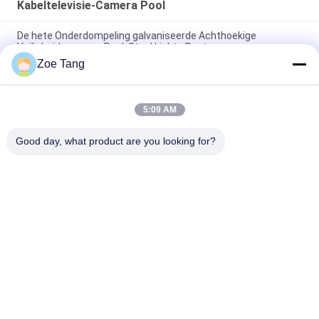
Kabeltelevisie-Camera Pool
De hete Onderdompeling galvaniseerde Achthoekige
Veiligheidscamera Pool, Staal Lichte Post
Zoe Tang
H 6.5m Weerbestendigheid van de Camerapolen van Weg de
Monitor Gegalvaniseerde kabeltelevisie
5:09 AM
Het professionele Veelhoekige Gegalvaniseerde
kabeltelevisie-Enige Wapen van Camerapool
Good day, what product are you looking for?
populaire categorieën
Alle
Staal Tubulaire Pool
Elektromacht Pool
Machtstransmissie 
Gegalvaniseerd 
Polen
Staal Pool
Staal Elektrische 
De Structuren Van 
Pool
Het 