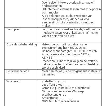
Geen spleet, litteken, overlapping, laag of
andere tekorten
Het interne en externe lassen maakt de pool in
vorm mooier
Als de klanten een andere vereisten van
lassen nodig hebben, kunnen wij ook
aanpassings tot advertentie uw verzoek
maken
Grondplaat
De grondplaat is vierkant/ronde/Veelhoek met
ingelaste gaten voor ankerbout en afmeting
vanaf de eis van de cliënt.
Oppervlaktebehandeling
Hete onderdompelingsgalvanisatie
overeenkomstig het 4680:2006 van
Chinese standaardgb/t 13912-2002 of van
Amerikaanse standaardastm A123 of
AS/NZS-
Poeder zou kunnen zijn volgens het verzoek
dat van cliënten met een laag wordt bedekt of
wordt geschilderd
Het levensperiode
Meer dan 25 jaar, is het volgens het installeren
van milieu
Voordelen
Korte Bouwcyclus
Lage Totale kost
Gemakkelijk Installatie en Onderhoud
Modieus en Professinal-Ontwerp
Weerbestendigheid
Anticorrosief
ODM & OEM zijn beschikbaar