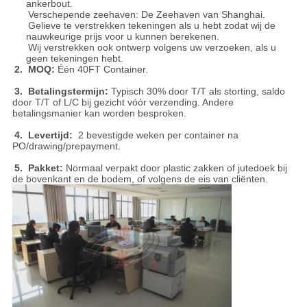
ankerbout.
Verschepende zeehaven: De Zeehaven van Shanghai.
Gelieve te verstrekken tekeningen als u hebt zodat wij de
nauwkeurige prijs voor u kunnen berekenen.
Wij verstrekken ook ontwerp volgens uw verzoeken, als u
geen tekeningen hebt.
2. MOQ:
Één 40FT Container.
3. Betalingstermijn:
Typisch 30% door T/T als storting, saldo
door T/T of L/C bij gezicht vóór verzending. Andere
betalingsmanier kan worden besproken.
4. Levertijd:
2 bevestigde weken per container na
PO/drawing/prepayment.
5. Pakket:
Normaal verpakt door plastic zakken of jutedoek bij
de bovenkant en de bodem, of volgens de eis van cliënten.