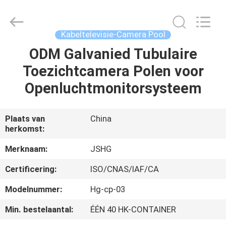
Jiangsu
hongguang
steel
pole
co.,ltd.
Kabeltelevisie-Camera Pool
All
Rights
Reserved.
ODM Galvanied Tubulaire
HUIS
Toezichtcamera Polen voor
PRODUCTEN
Openluchtmonitorsysteem
VIDEOS
Plaats van
China
herkomst:
VR-
Merknaam:
JSHG
SHOW
Certificering:
ISO/CNAS/IAF/CA
Modelnummer:
Hg-cp-03
ONGEVEER
Min. bestelaantal:
ÉÉN 40 HK-CONTAINER
ONS