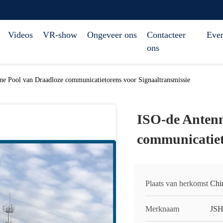
Videos
VR-show
Ongeveer ons
Contacteer
Eve
ons
e Pool van Draadloze communicatietorens voor Signaaltransmissie
ISO-de Antenn
communicatiet
Plaats van herkomst
Chi
Merknaam
JS