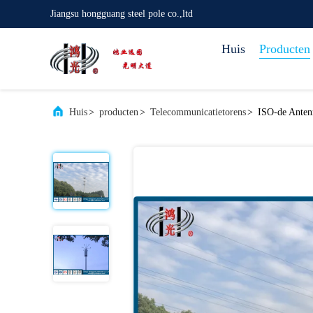
Jiangsu hongguang steel pole co.,ltd
Huis
Producten
Huis
>
producten
>
Telecommunicatietorens
>
ISO-de Antenn