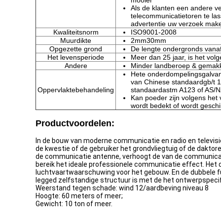
mooier
Als de klanten een andere v
telecommunicatietoren te las
advertentie uw verzoek mak
Kwaliteitsnorm
ISO9001-2008
Muurdikte
2mm30mm
Opgezette grond
De lengte ondergronds vanaf
Het levensperiode
Meer dan 25 jaar, is het volg
Andere
Minder landberoep & gemakk
Hete onderdompelingsgalvan
van Chinese standaardgb/t 
Oppervlaktebehandeling
standaardastm A123 of AS/
Kan poeder zijn volgens het 
wordt bedekt of wordt geschi
Productvoordelen:
In de bouw van moderne communicatie en radio en televisie
de kwestie of de gebruiker het grondvliegtuig of de daktoren
de communicatie antenne, verhoogt de van de communicati
bereik het ideale professionele communicatie effect. Het
luchtvaartwaarschuwing voor het gebouw. En de dubbele fu
legged zelfstandige structuur is met de het ontwerpspeci
Weerstand tegen schade: wind 12/aardbeving niveau 8
Hoogte: 60 meters of meer;
Gewicht: 10 ton of meer.