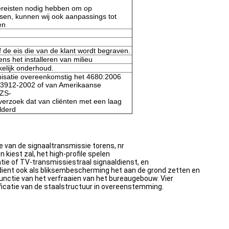
ereisten nodig hebben om op
sen, kunnen wij ook aanpassings tot
en
 de eis die van de klant wordt begraven.
ens het installeren van milieu
elijk onderhoud.
isatie overeenkomstig het 4680:2006
13912-2002 of van Amerikaanse
NZS-
verzoek dat van cliënten met een laag
lderd
 van de signaaltransmissie torens, nr
 kiest zal, het high-profile spelen
e of TV-transmissiestraal signaaldienst, en
 dient ook als bliksembescherming het aan de grond zetten en
nctie van het verfraaien van het bureaugebouw. Vier
ficatie van de staalstructuur in overeenstemming.