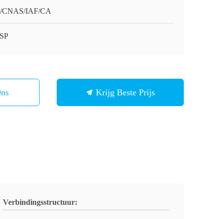
O/CNAS/IAF/CA
SP
Ons
Krijg Beste Prijs
Verbindingsstructuur: