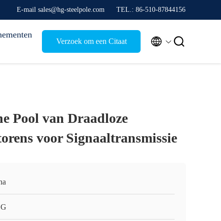
E-mail sales@hg-steelpole.com
TEL.: 86-510-87844156
nementen


Verzoek om een Citaat
e Pool van Draadloze
orens voor Signaaltransmissie
na
HG