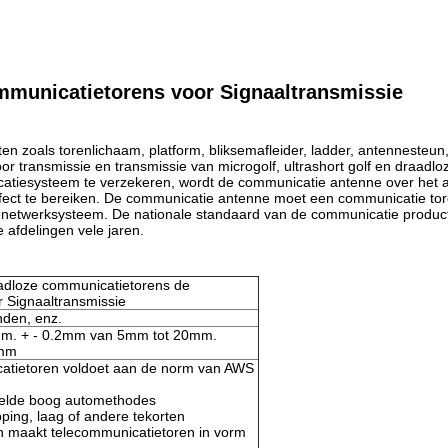
mmunicatietorens voor Signaaltransmissie
 zoals torenlichaam, platform, bliksemafleider, ladder, antennesteun, 
or transmissie en transmissie van microgolf, ultrashort golf en draadlo
catiesysteem te verzekeren, wordt de communicatie antenne over het 
fect te bereiken. De communicatie antenne moet een communicatie to
enetwerksysteem. De nationale standaard van de communicatie producten
 afdelingen vele jaren.
adloze communicatietorens de
 Signaaltransmissie
nden, enz.
mm. + - 0.2mm van 5mm tot 20mm.
0mm
catietoren voldoet aan de norm van AWS
elde boog automethodes
pping, laag of andere tekorten
en maakt telecommunicatietoren in vorm