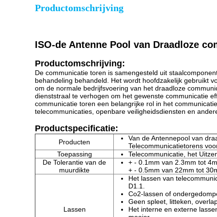
Productomschrijving
ISO-de Antenne Pool van Draadloze co
Productomschrijving:
De communicatie toren is samengesteld uit staalcomponenten
behandeling behandeld. Het wordt hoofdzakelijk gebruikt vo
om de normale bedrijfsvoering van het draadloze communi
dienststraal te verhogen om het gewenste communicatie ef
communicatie toren een belangrijke rol in het communicati
telecommunicaties, openbare veiligheidsdiensten en andere
Productspecificatie:
Van de Antennepool van dra
Producten
Telecommunicatietorens voor
Toepassing
Telecommunicatie, het Uitze
De Tolerantie van de
+ - 0.1mm van 2.3mm tot 4
muurdikte
+ - 0.5mm van 22mm tot 3
Het lassen van telecommuni
D1.1.
Co2-lassen of ondergedomp
Geen spleet, litteken, overla
Lassen
Het interne en externe lass