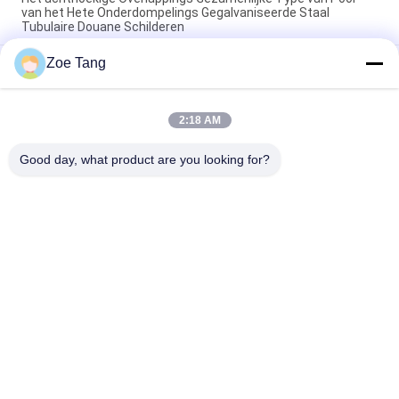
van het Hete Onderdompelings Gegalvaniseerde Staal
Tubulaire Douane Schilderen
Zoe Tang
De hete Superieure Hop Onderdompeling Gegalvaniseerde
Polen van het Broodjesstaal/Tubulaire Staaltoren
Van het de Torenstaal van de hete Onderdompelings de
2:18 AM
Gegalvaniseerde Macht Verbinding van Pool Tubulaire met
Flenswijze
Good day, what product are you looking for?
populaire categorieën
Alle
Staal Tubulaire Pool
Elektromacht Pool
Machtstransmissie 
Gegalvaniseerd 
Polen
Staal Pool
Staal Elektrische 
De Structuren Van 
Pool
Het 
Hulpkantoorstaal