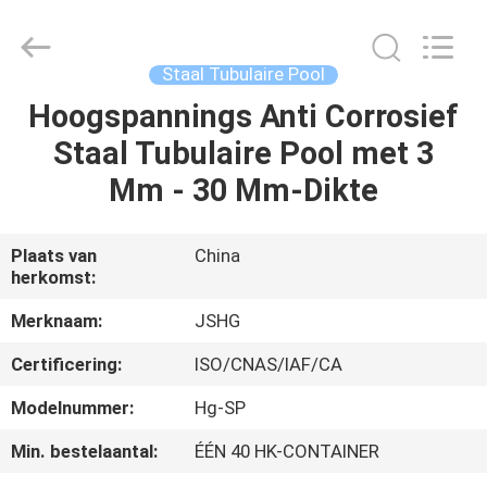
Jiangsu
hongguang
steel
pole
co.,ltd.
Staal Tubulaire Pool
All
Rights
Reserved.
Hoogspannings Anti Corrosief
HUIS
Staal Tubulaire Pool met 3
PRODUCTEN
Mm - 30 Mm-Dikte
VIDEOS
Plaats van
China
herkomst:
VR-
Merknaam:
JSHG
SHOW
Certificering:
ISO/CNAS/IAF/CA
Modelnummer:
Hg-SP
ONGEVEER
Min. bestelaantal:
ÉÉN 40 HK-CONTAINER
ONS