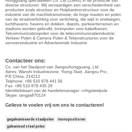
Hongguang specialiseert Co. Ltd (JSHG) in de productie van
diverse structuren. Wij vervaardigen een verscheidenheid van
producten zoals structuur en Hulpkantoorstructuur voor de
industrie van de machtstransmissie; de hoge masten en polen
van de straatverlichting voor verlichting, die wijd in snelwegen,
luchthavens, havens en dokken, depots, parkeerterreinen en
stadions worden gebruikt; torenpolen voor kabelbanen;
Telcommunicationpolen voor de telecommunicatieindustrie;
Verkeer Polen & Camera Polen & Tekenstructuren voor de
vervoersindustrie en Adverterende Industrie.
Contacteer ons:
Co. van het Staalpool van Jiangsuhongguang, Ltd.
Adres: Wanshi Industriezone, Yixing-Stad, Jiangsu Pro.,
P.R.China, 214212
Telphone: +86 510 878 441 56
Fax: +86 510 878 435 28
Identiteitskaart van de handelsmanager: cnhgsteelpole
Skype: tangjia870124
Gelieve te voelen vrij om ons te contacteren!
gegalvaniseerde staalpolen
monopooltoren
galvanised steel poles