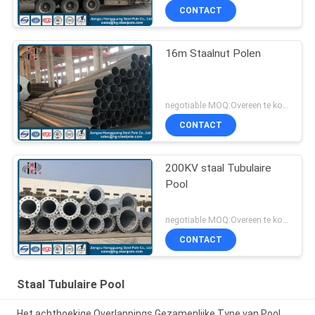
CONTACT
16m Staalnut Polen
negotiable MOQ:Overeen te komen
CONTACT
200KV staal Tubulaire
Pool
negotiable MOQ:Overeen te komen
CONTACT
Staal Tubulaire Pool
Het achthoekige Overlappings Gezamenlijke Type van Pool