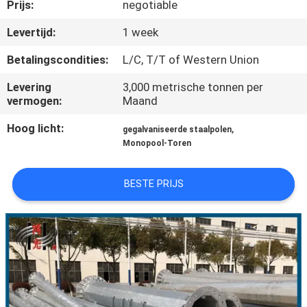
Prijs:
negotiable
FABRIEKSREIS
Levertijd:
1 week
Betalingscondities:
L/C, T/T of Western Union
KWALITEITSCONTROLE
Levering
3,000 metrische tonnen per
vermogen:
Maand
CONTACTEER
Hoog licht:
,
gegalvaniseerde staalpolen
ONS
Monopool-Toren
NIEUWS
BESTE PRIJS
VERZOEK
OM EEN
CITAAT