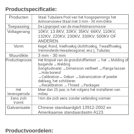
Productspecificatie:
Producten
Staal Tubulaire Pool van het hoogspannings het
Anticorrosieve Staal met 3 mm - 30 mm-Dikte
Toepassing
machts
De Lijnproject van de
transmissie
Voltagerang
10KV, 13.8KV, 33KV, 35KV, 66KV, 110KV,
132KV, 220KV, 230KV, 330KV, 500KV OF
ANDEREN.
Vorm
Kegel, Rond, Veelhoekig (Achthoekig, Twaalfhoekig,
Verminderde Hexadecagonal, enz.), Tubulair,
Muurdikte
3 mm - 30 mm
Productieproces
Het Knipsel van de grondstoffentest → het →Molding of
buigende →Welding
(longitudinale) →Dimension verifieert →Flange lassen
→Hole borend
→Calibration→ Deburr →Galvanization of poeder
deklaag, het schilderen
→Recalibration →Thread →Packages
Het
Meer dan 25 jaar, is het volgens het installeren van
levensperiode
milieu.
Eens zich
16m die zich eens zonder verbinding vormen
Vormt
Galvanisatie
Chinese standaardgb/t 13912-2002 en
Amerikaanse standaardastm A123.
Productvoordelen: