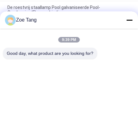
De roestvrij staallamp Pool galvaniseerde Pool-
Overlapping/Flensverbinding
Zoe Tang
Kies/de Dubbele van de Wapen Kegelstraatlantaarn Openlucht
Lichte Pool Inrichtingen van Polen uit
9:39 PM
De hete Onderdompeling galvaniseerde de Openluchtnorm
van het Wapeniso van Straatlantaarnpolen Enige of Dubbele
Good day, what product are you looking for?
populaire categorieën
Alle
Staal Tubulaire Pool
Elektromacht Pool
Machtstransmissie 
Gegalvaniseerd 
Polen
Staal Pool
Staal Elektrische 
De Structuren Van 
Pool
Het 
Hulpkantoorstaal