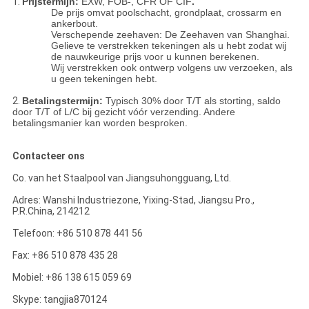
1.
Prijstermijn:
EXW, FOB-, CFR OF CIF
.
De prijs omvat poolschacht, grondplaat, crossarm en
ankerbout.
Verschepende zeehaven: De Zeehaven van Shanghai.
Gelieve te verstrekken tekeningen als u hebt zodat wij
de nauwkeurige prijs voor u kunnen berekenen.
Wij verstrekken ook ontwerp volgens uw verzoeken, als
u geen tekeningen hebt.
2.
Betalingstermijn:
Typisch 30% door T/T als storting, saldo
door T/T of L/C bij gezicht vóór verzending. Andere
betalingsmanier kan worden besproken.
Contacteer ons
Co. van het Staalpool van Jiangsuhongguang, Ltd.
Adres: Wanshi Industriezone, Yixing-Stad, Jiangsu Pro.,
P.R.China, 214212
Telefoon: +86 510 878 441 56
Fax: +86 510 878 435 28
Mobiel: +86 138 615 059 69
Skype: tangjia870124