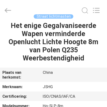
Jiangsu
hongguang
steel
pole
co.,ltd.
Straat lichtmasten
All
Rights
Reserved.
Het enige Gegalvaniseerde
HUIS
Wapen verminderde
PRODUCTEN
Openlucht Lichte Hoogte 8m
van Polen Q235
VIDEOS
Weerbestendigheid
VR-
Plaats van
China
herkomst:
SHOW
Merknaam:
JSHG
ONGEVEER
Certificering:
ISO/CNAS/IAF/CA
ONS
Modelnummer:
Hg-SLP-8m