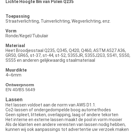
Lichte Hoogte 8m van Polen Q235
Toepassing
Straatverlichting, Tuinverlichting, Wegverlichting, enz.
Vorm
Ronde/Kegel/Tubulair
Materiaal
Heet Broodjesstaal Q235, Q345, Q420, Q460, ASTM A527 A36,
GR50, GR65, st-37, st-44, st-52, S355JR, S355J2G3, SS41, SS50,
SS55 en anderen gelijkwaardig staalmateriaal
Muurdikte
4~6mm
Ontwerpnorm
EN 40/BS 5649
Lassen
Het lassen voldoet aan de norm van AWS D1.1.
Co2-lassen of ondergedompelde boog automethodes
Geen spleet, litteken, overlapping, laag of andere tekorten
Het interne en externe lassen maakt de pool in vorm mooier
Als de klanten een andere vereisten van lassen nodig hebben,
kunnen wij ook aanpassings tot advertentie uw verzoek maken