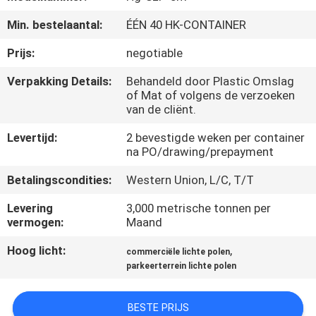
Min. bestelaantal:
ÉÉN 40 HK-CONTAINER
FABRIEKSREIS
Prijs:
negotiable
KWALITEITSCONTROLE
Verpakking Details:
Behandeld door Plastic Omslag
of Mat of volgens de verzoeken
van de cliënt.
CONTACTEER
Levertijd:
2 bevestigde weken per container
ONS
na PO/drawing/prepayment
Betalingscondities:
Western Union, L/C, T/T
NIEUWS
Levering
3,000 metrische tonnen per
vermogen:
Maand
VERZOEK
Hoog licht:
,
commerciële lichte polen
OM EEN
parkeerterrein lichte polen
CITAAT
BESTE PRIJS