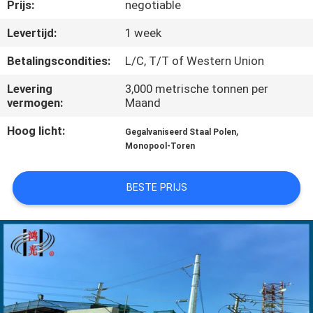
Prijs:
negotiable
FABRIEKSREIS
Levertijd:
1 week
Betalingscondities:
L/C, T/T of Western Union
KWALITEITSCONTROLE
Levering
3,000 metrische tonnen per
vermogen:
Maand
CONTACTEER
Hoog licht:
,
Gegalvaniseerd Staal Polen
ONS
Monopool-Toren
NIEUWS
BESTE PRIJS
VERZOEK
OM EEN
CITAAT