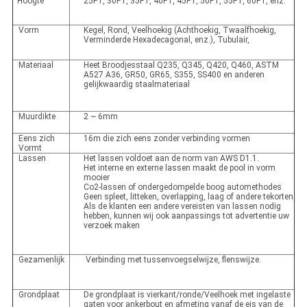
Hoogte
25FT, 30FT, 35FT, 40FT, 45FT, 50FT, 55FT, 60FT, enz.
Vorm
Kegel, Rond, Veelhoekig (Achthoekig, Twaalfhoekig,
Verminderde Hexadecagonal, enz.), Tubulair,
Materiaal
Heet Broodjesstaal Q235, Q345, Q420, Q460, ASTM
A527 A36, GR50, GR65, S355, SS400 en anderen
gelijkwaardig staalmateriaal
Muurdikte
2 ~ 6mm
Eens zich
16m die zich eens zonder verbinding vormen
Vormt
Lassen
Het lassen voldoet aan de norm van AWS D1.1.
Het interne en externe lassen maakt de pool in vorm
mooier
Co2-lassen of ondergedompelde boog automethodes
Geen spleet, litteken, overlapping, laag of andere tekorten
Als de klanten een andere vereisten van lassen nodig
hebben, kunnen wij ook aanpassings tot advertentie uw
verzoek maken
Gezamenlijk
Verbinding met tussenvoegselwijze, flenswijze.
Grondplaat
De grondplaat is vierkant/ronde/Veelhoek met ingelaste
gaten voor ankerbout en afmeting vanaf de eis van de