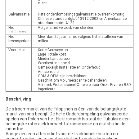
cliënt.
Galvanisatie
Hete onderdompelingsgalvanisatie overeenkomstig
Chinese standaardgb/t 13912-2002 en Amerikaanse
standaardastm A123.
Het
Volgens het verzoek van cliënten
schilderen
Het
Meer dan 25 jaar, is het volgens het installeren van
levensperiode
milieu
Voordelen
Korte Bouwcyclus
Lage Totale kost
Minder Landberoep
Weerbestendigheid
Gemakkelijk Installatie en Onderhoud
Anticorrosief
ODM & OEM zijn beschikbaar
Geschikt om Volumeorden te behandelen
Verstrek Professioneel Ontwerp door Onze Ervaren R&D-
Ingenieurs
Beschrijving:
De stroommarkt van de Filippijnen is één van de belangrijkste
markt van ons bedrijf. De hete Onderdompeling galvaniseerde
spelen van Polen van het Elektromachtsstaal de Tubulaire een
belangrijke rol in elektromachtstransmissie en distributie de
industrie.
Aangezien een alternatief voor de traditionele houten en
concrete polen, onze pool van het hete onderdompelings