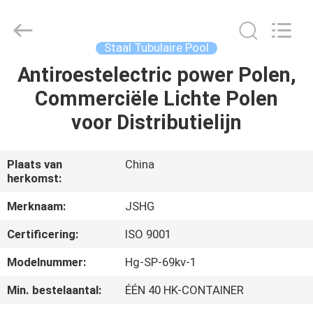
Jiangsu
hongguang
steel
pole
co.,ltd.
Staal Tubulaire Pool
All
Rights
Reserved.
Antiroestelectric power Polen,
HUIS
Commerciële Lichte Polen
PRODUCTEN
voor Distributielijn
VIDEOS
Plaats van
China
herkomst:
VR-
Merknaam:
JSHG
SHOW
Certificering:
ISO 9001
Modelnummer:
Hg-SP-69kv-1
ONGEVEER
Min. bestelaantal:
ÉÉN 40 HK-CONTAINER
ONS