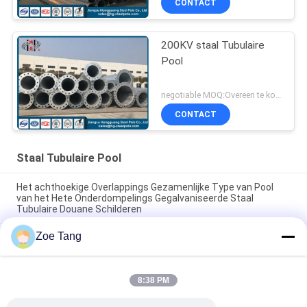
CONTACT
200KV staal Tubulaire
Pool
negotiable MOQ:Overeen te komen
CONTACT
Staal Tubulaire Pool
Het achthoekige Overlappings Gezamenlijke Type van Pool
van het Hete Onderdompelings Gegalvaniseerde Staal
Tubulaire Douane Schilderen
Zoe Tang
De hete Superieure Hop Onderdompeling Gegalvaniseerde
Polen van het Broodjesstaal/Tubulaire Staaltoren
Van het de Torenstaal van de hete Onderdompelings de
8:38 PM
Gegalvaniseerde Macht Verbinding van Pool Tubulaire met
Flenswijze