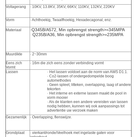
Voltagerang
· 10KV, 13.8KV, 35KV, 66KV, 110KV, 132KV, 220KV
Vorm
· Achthoekig, Twaalfhoekig, Hexadecagonal, enz.
·
Q345B/A572, Min opbrengst strength>=345MPA
Materiaal
Q235B/A36, Min opbrengst strength>=235MPA
Muurdikte
· 2~30mm
Eens zich
· 16m die zich eens zonder verbinding vormt
Vormt
Lassen
· Het lassen voldoet aan de norm van AWS D1.1.
· Co2-lassen of ondergedompelde boog
automethodes
· Geen spleet, litteken, overlapping, laag of andere
tekorten
· Het interne en externe lassen maakt de pool in
vorm mooier
· Als de klanten een andere vereisten van lassen
nodig hebben, kunnen wij ook aanpassings tot
advertentie uw verzoek maken
Gezamenlijk
· Overlapping, flenswijze.
Grondplaat
· vierkant/ronde/Veelhoek met ingelaste gaten voor