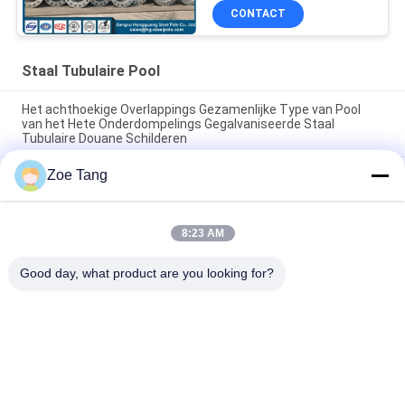
CONTACT
Staal Tubulaire Pool
Het achthoekige Overlappings Gezamenlijke Type van Pool
van het Hete Onderdompelings Gegalvaniseerde Staal
Tubulaire Douane Schilderen
Zoe Tang
De hete Superieure Hop Onderdompeling Gegalvaniseerde
Polen van het Broodjesstaal/Tubulaire Staaltoren
Van het de Torenstaal van de hete Onderdompelings de
8:23 AM
Gegalvaniseerde Macht Verbinding van Pool Tubulaire met
Flenswijze
Good day, what product are you looking for?
populaire categorieën
Alle
Staal Tubulaire Pool
Elektromacht Pool