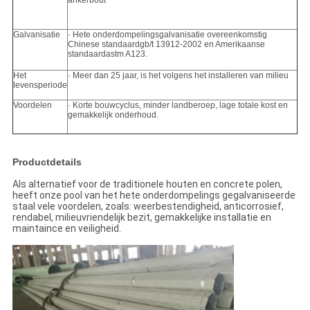
ankerbout
Galvanisatie
· Hete onderdompelingsgalvanisatie overeenkomstig
Chinese standaardgb/t 13912-2002 en Amerikaanse
standaardastm A123.
Het
· Meer dan 25 jaar, is het volgens het installeren van milieu
levensperiode
Voordelen
· Korte bouwcyclus, minder landberoep, lage totale kost en
gemakkelijk onderhoud.
Productdetails
Als alternatief voor de traditionele houten en concrete polen,
heeft onze pool van het hete onderdompelings gegalvaniseerde
staal vele voordelen, zoals: weerbestendigheid, anticorrosief,
rendabel, milieuvriendelijk bezit, gemakkelijke installatie en
maintaince en veiligheid.