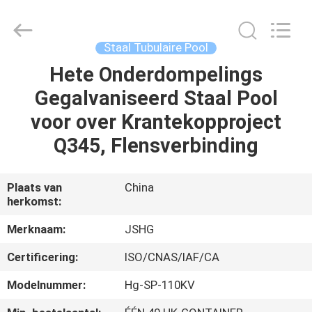
Jiangsu
hongguang
steel
pole
co.,ltd.
Staal Tubulaire Pool
All
Rights
Reserved.
Hete Onderdompelings
HUIS
Gegalvaniseerd Staal Pool
PRODUCTEN
voor over Krantekopproject
Q345, Flensverbinding
VIDEOS
Plaats van
China
herkomst:
VR-
SHOW
Merknaam:
JSHG
Certificering:
ISO/CNAS/IAF/CA
ONGEVEER
Modelnummer:
Hg-SP-110KV
ONS