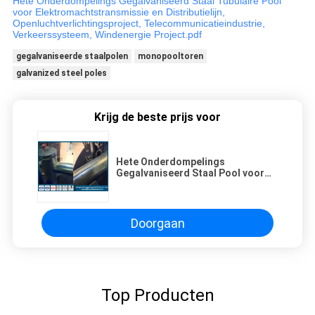
Hete Onderdompelings Gegalvaniseerd Staal Tubulaire Pool
voor Elektromachtstransmissie en Distributielijn,
Openluchtverlichtingsproject, Telecommunicatieindustrie,
Verkeerssysteem, Windenergie Project.pdf
gegalvaniseerde staalpolen
monopooltoren
galvanized steel poles
Krijg de beste prijs voor
Hete Onderdompelings
Gegalvaniseerd Staal Pool voor
over Krantekopproject Q345,
Flensverbinding
Doorgaan
Top Producten