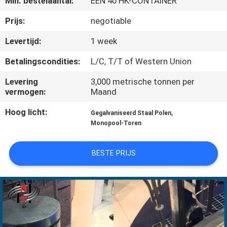
Min. bestelaantal:
ÉÉN 40 HK-CONTAINER
FABRIEKSREIS
Prijs:
negotiable
Levertijd:
1 week
KWALITEITSCONTROLE
Betalingscondities:
L/C, T/T of Western Union
Levering
3,000 metrische tonnen per
CONTACTEER
vermogen:
Maand
ONS
Hoog licht:
,
Gegalvaniseerd Staal Polen
Monopool-Toren
NIEUWS
BESTE PRIJS
VERZOEK
OM EEN
CITAAT