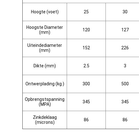
Hoogte (voet)
25
30
Hoogste Diameter
120
127
(mm)
Uiteindediameter
152
226
(mm)
Dikte (mm)
2.5
3
Ontwerplading (kg.)
300
500
Opbrengstspanning
345
345
(MPA)
Zinkdeklaag
86
86
(microns)