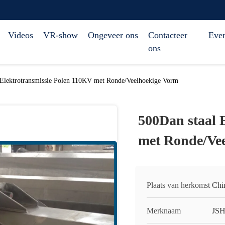
Videos
VR-show
Ongeveer ons
Contacteer
Eve
ons
 Elektrotransmissie Polen 110KV met Ronde/Veelhoekige Vorm
500Dan staal 
met Ronde/Ve
Plaats van herkomst
Chi
Merknaam
JS