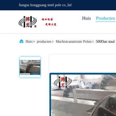
Jiangsu hongguang steel pole co.,ltd
Huis
Producten
Huis
>
producten
>
Machtstransmissie Polen
>
500Dan staal