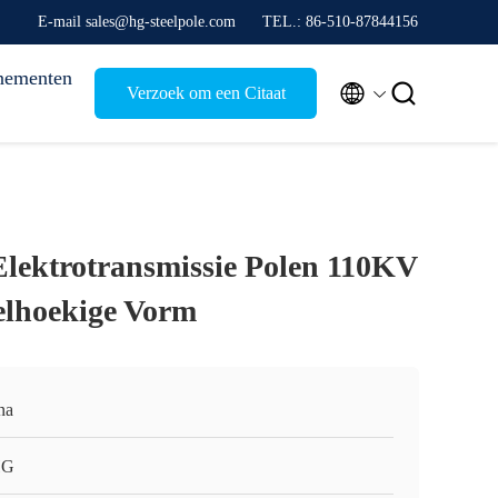
E-mail sales@hg-steelpole.com
TEL.: 86-510-87844156
nementen


Verzoek om een Citaat
Elektrotransmissie Polen 110KV
elhoekige Vorm
na
HG