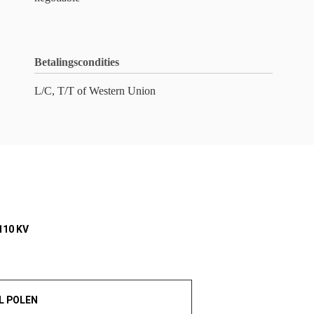
Betalingscondities
L/C, T/T of Western Union
110 KV
L POLEN