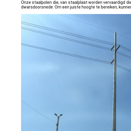
Onze staalpolen die, van staalplaat worden vervaardigd di
dwarsdoorsnede. Om een juiste hoogte te bereiken, kunnen 