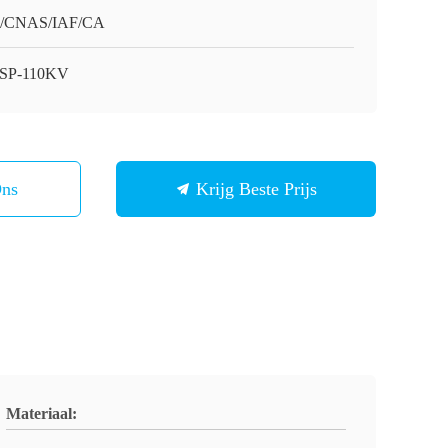
O/CNAS/IAF/CA
SP-110KV
Ons
Krijg Beste Prijs
Materiaal: