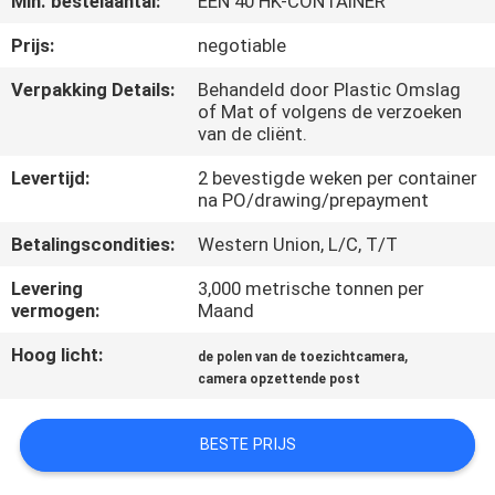
Min. bestelaantal:
ÉÉN 40 HK-CONTAINER
FABRIEKSREIS
Prijs:
negotiable
Verpakking Details:
Behandeld door Plastic Omslag
of Mat of volgens de verzoeken
KWALITEITSCONTROLE
van de cliënt.
Levertijd:
2 bevestigde weken per container
CONTACTEER
na PO/drawing/prepayment
ONS
Betalingscondities:
Western Union, L/C, T/T
Levering
3,000 metrische tonnen per
NIEUWS
vermogen:
Maand
Hoog licht:
,
de polen van de toezichtcamera
VERZOEK
camera opzettende post
OM EEN
CITAAT
BESTE PRIJS