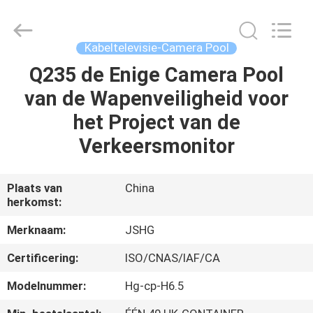
Jiangsu
hongguang
steel
pole
co.,ltd.
Kabeltelevisie-Camera Pool
All
Rights
Reserved.
Q235 de Enige Camera Pool
HUIS
van de Wapenveiligheid voor
PRODUCTEN
het Project van de
Verkeersmonitor
VIDEOS
Plaats van
China
herkomst:
VR-
SHOW
Merknaam:
JSHG
Certificering:
ISO/CNAS/IAF/CA
ONGEVEER
Modelnummer:
Hg-cp-H6.5
ONS