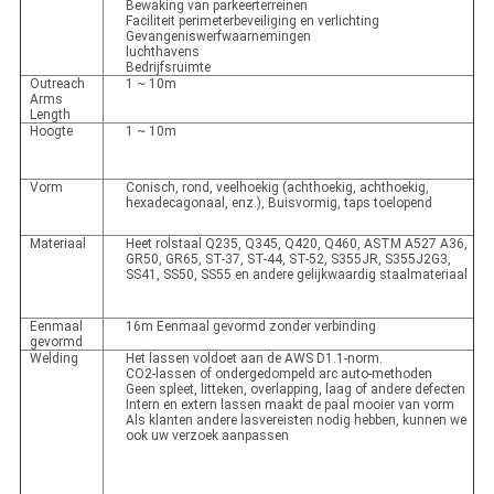
Bewaking van parkeerterreinen
Faciliteit perimeterbeveiliging en verlichting
Gevangeniswerfwaarnemingen
luchthavens
Bedrijfsruimte
Outreach
1 ~ 10m
Arms
Length
Hoogte
1 ~ 10m
Vorm
Conisch, rond, veelhoekig (achthoekig, achthoekig,
hexadecagonaal, enz.), Buisvormig, taps toelopend
Materiaal
Heet rolstaal Q235, Q345, Q420, Q460, ASTM A527 A36,
GR50, GR65, ST-37, ST-44, ST-52, S355JR, S355J2G3,
SS41, SS50, SS55 en andere gelijkwaardig staalmateriaal
Eenmaal
16m Eenmaal gevormd zonder verbinding
gevormd
Welding
Het lassen voldoet aan de AWS D1.1-norm.
CO2-lassen of ondergedompeld arc auto-methoden
Geen spleet, litteken, overlapping, laag of andere defecten
Intern en extern lassen maakt de paal mooier van vorm
Als klanten andere lasvereisten nodig hebben, kunnen we
ook uw verzoek aanpassen