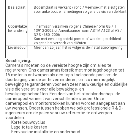
Basisplaat
Bodemplaat is vierkant / rond / Veelhoek met sleufgaten
voor ankerbout en afmetingen volgens de eis van de klant.
Oppervlakte
Thermisch verzinken volgens Chinese norm GB / T
behandeling
13912-2002 of Amerikaanse norm ASTM A123 of AS /
NZS 4680: 2006
Kan met een laag bedekt poeder of worden geschilderd
volgens het verzoek van cliënten
Levensduur
Meer dan 25 jaar, het is volgens de installatieomgeving
Beschrijving:
Camera's moeten op de vereiste hoogte zijn om alles te
registreren. Ons cameramastbereik met montagehoogten tot
15 meter is ontworpen als een taps toelopende pool om de
doorbuiging van de as te verminderen, om zo min mogelijk
beweging te garanderen voor een zeer nauwkeurige en duidelijke
visie die vereist is voor alle bewakings- en
beveiligingsbehoeften. Een deel van het stadslandschap , de
camerapool varieert van verschillende steden. Onze
camerapool en monitorstokken kunnen worden aangepast aan
uw wensen. Ondertussen hebben we ook professionele R & D-
ingenieurs om de palen voor uw referentie te ontwerpen.
voordelen:
Korte bouwcyclus
Lage totale kosten
Eenvoudige installatie en onderhoud