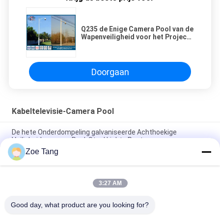
Q235 de Enige Camera Pool van de
Wapenveiligheid voor het Project
van de Verkeersmonitor
Doorgaan
Kabeltelevisie-Camera Pool
De hete Onderdompeling galvaniseerde Achthoekige
Veiligheidscamera Pool, Staal Lichte Post
Zoe Tang
H 6.5m Weerbestendigheid van de Camerapolen van Weg de
Monitor Gegalvaniseerde kabeltelevisie
3:27 AM
Het professionele Veelhoekige Gegalvaniseerde
kabeltelevisie-Enige Wapen van Camerapool
Good day, what product are you looking for?