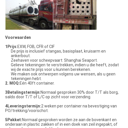
Voorwaarden
1Prijs:
EXW, FOB, CFR of CIF
De prijs is inclusief stangas, basisplaat, kruisarm en
ankerbout.
Zeehaven voor scheepvaart: Shanghai Seaport.
Gelieve tekeningen te verstrekken, indien u die heeft, zodat
wij de exacte prijs voor u kunnen berekenen.
We maken ook ontwerpen volgens uw wensen, als u geen
tekeningen hebt.
2. MOQ:
Eén 40ft container.
3Betalingstermijn:
Normaal gesproken 30% door T/T als borg,
saldo door T/T of L/C op zicht voor verzending.
4Leveringstermijn:
2 weken per container na bevestiging van
PO/trekking/voorschot.
5Pakket:
Normaal gesproken worden ze aan de bovenkant en
onderaan in plastic zakken of in een doek van zeil ingepakt, of