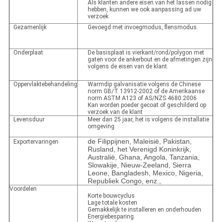
Als klanten andere eisen van het lassen nodig
hebben, kunnen we ook aanpassing ad uw
verzoek
Gezamenlijk
Gevoegd met invoegmodus, flensmodus.
Onderplaat
De basisplaat is vierkant/rond/polygon met
gaten voor de ankerbout en de afmetingen zijn
volgens de eisen van de klant.
Oppervlaktebehandeling
Warmdip galvanisatie volgens de Chinese
norm GB/T 13912-2002 of de Amerikaanse
norm ASTM A123 of AS/NZS 4680:2006
Kan worden poeder gecoat of geschilderd op
verzoek van de klant
Levensduur
Meer dan 25 jaar, het is volgens de installatie
omgeving
de Filippijnen, Maleisië, Pakistan,
Exportervaringen
Rusland, het Verenigd Koninkrijk,
Australië, Ghana, Angola, Tanzania,
Slowakije, Nieuw-Zeeland, Sierra
Leone, Bangladesh, Mexico, Nigeria,
Republiek Congo, enz.,
Voordelen
Korte bouwcyclus
Lage totale kosten
Gemakkelijk te installeren en onderhouden
Energiebesparing