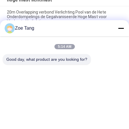
20m Overlapping verbond Verlichting Pool van de Hete
Onderdompelings de Gegalvaniseerde Hoge Mast voor
Vierkante Verlichting
Zoe Tang
De overlapping galvaniseerde Hoge Mast Lichte Pool, Rijweg
HOOFD Lichte Polen
5:14 AM
Professionele Kegel LEIDENE Hoge Mast Lichte Pool met 3
LEIDENE Lichten 20m
Good day, what product are you looking for?
populaire categorieën
Alle
Staal Tubulaire Pool
Elektromacht Pool
Machtstransmissie 
Gegalvaniseerd 
Polen
Staal Pool
Staal Elektrische 
De Structuren Van 
Pool
Het 