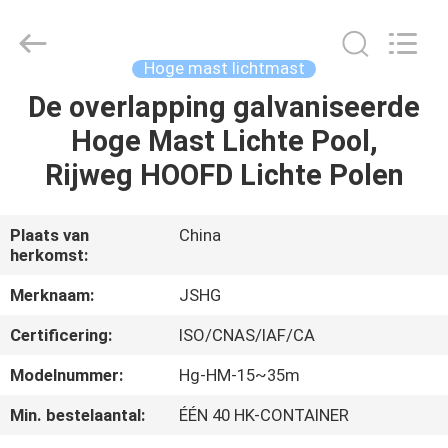
Jiangsu
hongguang
steel
pole
co.,ltd.
Hoge mast lichtmast
All
Rights
Reserved.
De overlapping galvaniseerde
HUIS
Hoge Mast Lichte Pool,
PRODUCTEN
Rijweg HOOFD Lichte Polen
VIDEOS
Plaats van
China
herkomst:
VR-
Merknaam:
JSHG
SHOW
Certificering:
ISO/CNAS/IAF/CA
Modelnummer:
Hg-HM-15~35m
ONGEVEER
Min. bestelaantal:
ÉÉN 40 HK-CONTAINER
ONS