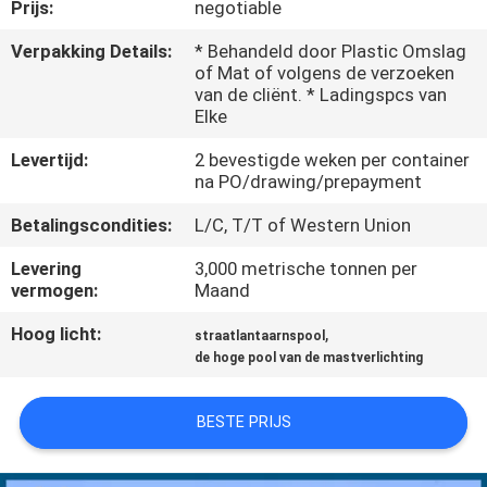
Prijs:
negotiable
FABRIEKSREIS
Verpakking Details:
* Behandeld door Plastic Omslag
of Mat of volgens de verzoeken
van de cliënt. * Ladingspcs van
KWALITEITSCONTROLE
Elke
Levertijd:
2 bevestigde weken per container
CONTACTEER
na PO/drawing/prepayment
ONS
Betalingscondities:
L/C, T/T of Western Union
Levering
3,000 metrische tonnen per
NIEUWS
vermogen:
Maand
Hoog licht:
,
straatlantaarnspool
VERZOEK
de hoge pool van de mastverlichting
OM EEN
BESTE PRIJS
CITAAT