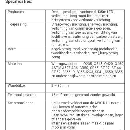
Specificaties:
Producten
Overlappend gegalvaniseerd H35m LED-
verlichting Hoog mast licht paal met
hefsysteem voor vierkante verlichting
Toepassing
Straat-/wegverlichting, snelwegverlichting,
verlichting van commerciële gebieden,
verlichting van zeehavens, verlichting van
luchthavens, verlichting van parkeerplaatsen,
verlichting van stadionsport, verlichting van
tuinen, enz.
Vorm
Kegelvormig, rond, veelhoekig (achthoekig,
twaalfhoekig, zeshoekig, enz.),buigvormig,
conig
Materiaal
Warmgewalst staal Q235, Q345, Q420, Q460,
ASTM A527 A36, GR50, GR65, ST-37, ST-44,
ST-52, S355JR, S355J2G3, SS41, SS50, SS55
en andere gelijkwaardige staalmaterialen
Wanddikte
2 ~ 30 mm
Eenmaal gevormd
16 m Eenmaal gevormd zonder gewricht
Schommelingen
Het laswerk voldoet aan de AWS D1.1-norm.
CO2-lassen of automatische
ondergedompelde boogmethoden
Geen scheuren, littekens, overlappingen, lagen
of andere gebreken
Interne en externe lassen maakt de paal
mooier in vorm